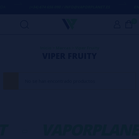
DA
(+34) 674 656 090 / INFO@VAPORPLANET.ES
ENV
0
Inicio
>
Marcas
>
Viper Fruity
VIPER FRUITY
No se han encontrado productos
T
-
VAPORPLANE