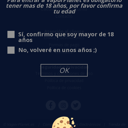
Sobre nosotros
tener mas de 18 años, por favor confirma
Calculadora DIY Alquimia
tu edad
Contacto
Atención al cliente
Sí, confirmo que soy mayor de 18
Envíos y devoluciones
años
Formas de pago
No, volveré en unos años ;)
Contacto
Seguridad y Privacidad
OK
Términos y condiciones de uso
Política de privacidad
Política de cookies
© VaporPlanet.es
|
Comprar Cigarrillos Electrónicos
|
Tienda de