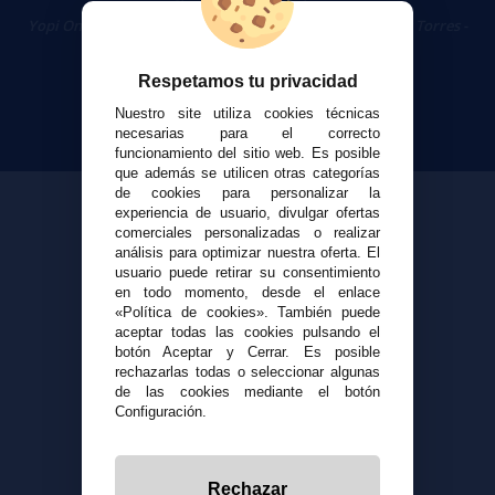
Cigarrillos Electrónicos
Yopi Online SL CIF: B90451832
|
Centro Comercial Las Torres -
Local 26 - 41400 Écija (Sevilla) - 674 656 090
Respetamos tu privacidad
Nuestro site utiliza cookies técnicas
necesarias para el correcto
funcionamiento del sitio web. Es posible
que además se utilicen otras categorías
de cookies para personalizar la
experiencia de usuario, divulgar ofertas
comerciales personalizadas o realizar
análisis para optimizar nuestra oferta. El
usuario puede retirar su consentimiento
en todo momento, desde el enlace
«Política de cookies». También puede
aceptar todas las cookies pulsando el
botón Aceptar y Cerrar. Es posible
rechazarlas todas o seleccionar algunas
de las cookies mediante el botón
Configuración.
Rechazar