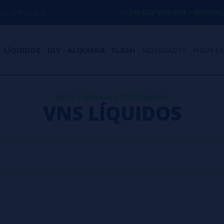
IER DUDA
(+34) 674 656 090 / INFO@VAP
LÍQUIDOS
DIY - ALQUIMIA
FLASH
NOVEDADES
HIGH E
Inicio
>
Marcas
>
VNS Líquidos
VNS LÍQUIDOS