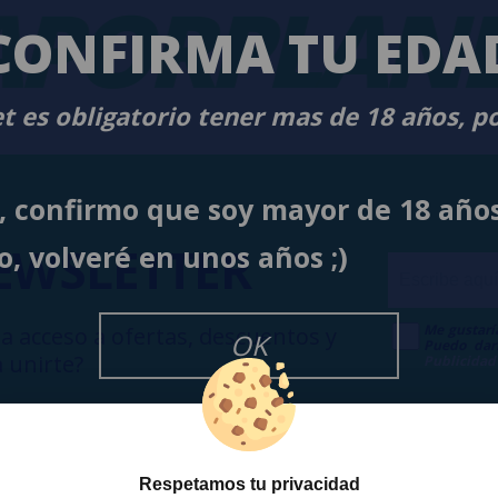
PORPLANE
CONFIRMA TU EDA
t es obligatorio tener mas de 18 años, p
í, confirmo que soy mayor de 18 año
EWSLETTER
o, volveré en unos años ;)
Me gustarí
a acceso a ofertas, descuentos y
OK
Puedo dar
 unirte?
Publicidad
Respetamos tu privacidad