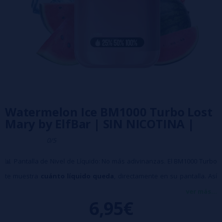
Watermelon Ice BM1000 Turbo Lost
Mary by ElfBar | SIN NICOTINA |
0/5
📊 Pantalla de Nivel de Líquido: No más adivinanzas. El BM1000 Turbo
te muestra
cuánto líquido queda
, directamente en su pantalla. Así
sabes exactamente cuándo es hora de cambiar.
ver más...
6,95€
⚡ Botón Turbo: ¿Quieres más intensidad? Activa el
modo Turbo
con
un solo toque.