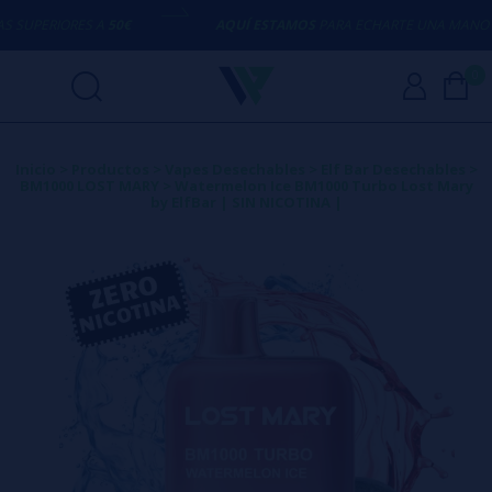
SUPERIORES A
50€
AQUÍ ESTAMOS
PARA ECHARTE UNA MANO CO
0
Inicio
>
Productos
>
Vapes Desechables
>
Elf Bar Desechables
>
BM1000 LOST MARY
>
Watermelon Ice BM1000 Turbo Lost Mary
by ElfBar | SIN NICOTINA |