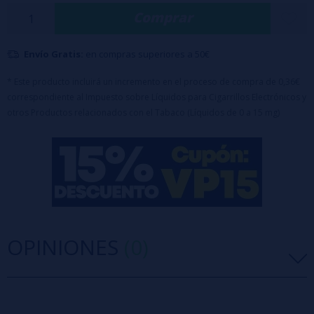
Comprar
🔹
Modo estándar
: vapor suave y constante
🔸
Modo Turbo
: caladas más potentes y llenas de sabor
Envío Gratis:
en compras superiores a 50€
🔋 Batería Que Se Quita
Este modelo permite
* Este producto incluirá un incremento en el proceso de compra de 0,36€
retirar la batería
, facilitando el reciclaje y el
correspondiente al Impuesto sobre Líquidos para Cigarrillos Electrónicos y
manejo del dispositivo una vez agotado. Una opción más limpia y
otros Productos relacionados con el Tabaco (Líquidos de 0 a 15 mg)
responsable con el entorno.
💨 Hasta 1000 Caladas
Con una capacidad para ofrecer unas
1000 caladas
, este dispositivo
dura mucho más. Ideal para quienes no quieren estar cambiando
cada dos por tres.
📦 Datos Técnicos
OPINIONES
(0)
💧
SIN NICOTINA
🧪
Capacidad:
2ml
🔄
Caladas estimadas:
1000
5 estrellas
0%
🔍
Pantalla con medidor de líquido
4 estrellas
0%