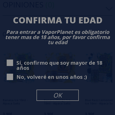
OPINIONES
(0)
CONFIRMA TU EDAD
5 estrellas
0%
4 estrellas
0%
Para entrar a VaporPlanet es obligatorio
Quizá también
necesites
3 estrellas
0%
tener mas de 18 años, por favor confirma
tu edad
2 estrellas
0%
1 estrellas
0%
0/5
Sé el primero en dejar tu opinión
Sí, confirmo que soy mayor de 18
años
Escribe tu opinión sobre este producto
No, volveré en unos años ;)
Aún no hay comentarios, ¿quieres ser el
primero en dejar uno? ¡Tu opinión nos
OK
interesa!
Banana Ice 10ml -
Banana Mango Ice
Blue Razz Lemonade
Alpaca Salts
10ml - Alpaca Salts
Ice 10ml - Alpaca Salt
3,90€
3,90€
3,90€