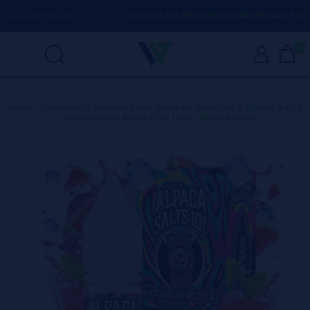
ALQUIER DUDA
(+34) 674 656 090 / INFO@VAPORPLANET.ES
0
Inicio
>
Líquidos
>
Líquidos con Sales de Nicotina
>
Alpaca Salts
>
Watermelon Mojito Ice 10ml - Alpaca Salts