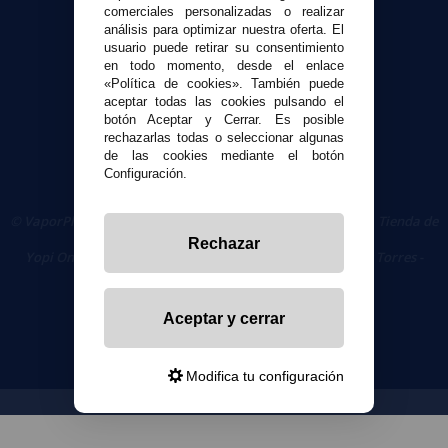
comerciales personalizadas o realizar
Seguridad y Privacidad
análisis para optimizar nuestra oferta. El
Términos y condiciones de uso
usuario puede retirar su consentimiento
en todo momento, desde el enlace
Política de privacidad
«Política de cookies». También puede
Política de cookies
aceptar todas las cookies pulsando el
botón Aceptar y Cerrar. Es posible
rechazarlas todas o seleccionar algunas
de las cookies mediante el botón
Configuración.
© VaporPlanet.es
|
Comprar Cigarrillos Electrónicos
|
Tienda de
Cigarrillos Electrónicos
Rechazar
Yopi Online SL CIF: B90451832
|
Centro Comercial Las Torres -
Local 26 - 41400 Écija (Sevilla) - 674 656 090
Aceptar y cerrar
Modifica tu configuración