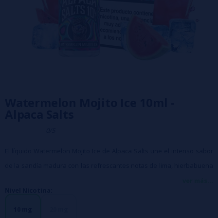
Watermelon Mojito Ice 10ml -
Alpaca Salts
0/5
El líquido Watermelon Mojito Ice de Alpaca Salts une el intenso sabor
de la sandía madura con las refrescantes notas de lima, hierbabuena
y menta inspiradas en el clásico mojito. El efecto ice aporta un frescor
ver más...
Nivel Nicotina:
intenso que envuelve toda la mezcla y realza el carácter frutal y cítrico
de la receta.
10 mg
20 mg