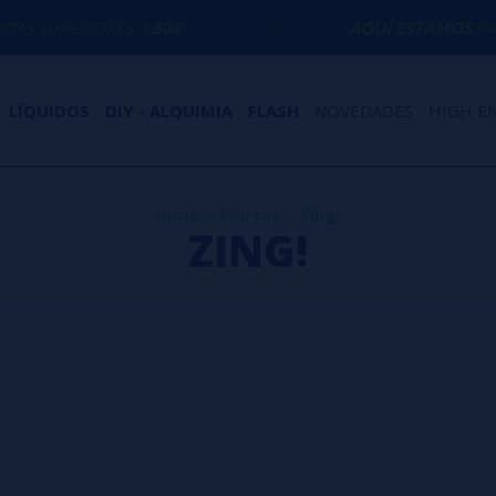
 SUPERIORES A
50€
AQUÍ ESTAMOS
PARA 
LÍQUIDOS
DIY - ALQUIMIA
FLASH
NOVEDADES
HIGH E
Inicio
>
Marcas
>
Zing!
ZING!