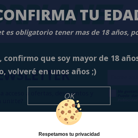
RPLANET
-
CONFIRMA TU EDA
t es obligatorio tener mas de 18 años, p
í, confirmo que soy mayor de 18 año
EWSLETTER
o, volveré en unos años ;)
Me gustarí
a acceso a ofertas, descuentos y
OK
Puedo dar
 unirte?
Publicidad
Respetamos tu privacidad