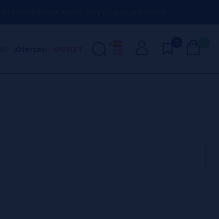
ECHARTE UNA MANO CON CUALQUIER DUDA
0
0
ND
¡Ofertas!
OUTLET