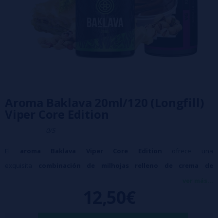
Aroma Baklava 20ml/120 (Longfill)
Viper Core Edition
0/5
El
aroma Baklava Viper Core Edition
ofrece una
exquisita
combinación de milhojas relleno de crema de
avellanas
, complementada con
virutas de pistacho y cacahuete
, y
ver más...
12,50€
finalizada con un delicado
baño de chocolate blanco
.
Características: