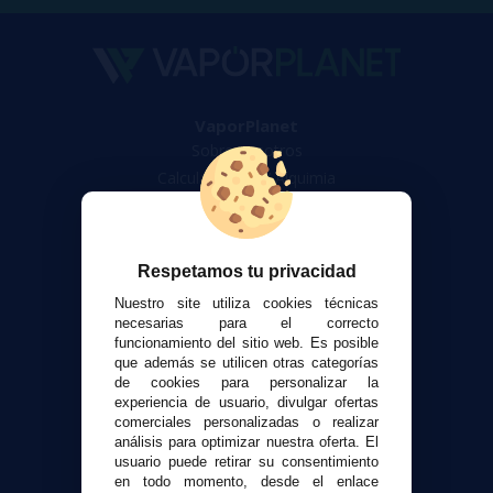
VaporPlanet
Sobre nosotros
Calculadora DIY Alquimia
Contacto
Atención al cliente
Respetamos tu privacidad
Envíos y devoluciones
Nuestro site utiliza cookies técnicas
Formas de pago
necesarias para el correcto
Contacto
funcionamiento del sitio web. Es posible
que además se utilicen otras categorías
de cookies para personalizar la
Seguridad y Privacidad
experiencia de usuario, divulgar ofertas
comerciales personalizadas o realizar
Términos y condiciones de uso
análisis para optimizar nuestra oferta. El
Política de privacidad
usuario puede retirar su consentimiento
Política de cookies
en todo momento, desde el enlace