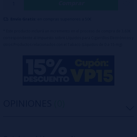
Comprar
Formato: Botella de 120 ml con 20 ml de aroma concentrado
+ 70ml VG
Tipo de producto: Aroma Longfill (requiere base y nicotina para
Envío Gratis:
en compras superiores a 50€
completar)
Dilución recomendada: 16,67%
* Este producto incluirá un incremento en el proceso de compra de 3,63€
correspondiente al Impuesto sobre Líquidos para Cigarrillos Electrónicos y
Tapón de seguridad
otros Productos relacionados con el Tabaco (Líquidos de 0 a 15 mg)
Advertencia: Este producto es un aroma concentrado, y
debe diluirse con
base
y/o
nicokits
antes de su uso.
OPINIONES
(0)
5 estrellas
0%
4 estrellas
0%