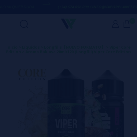
UALQUIER DUDA
(+34) 674 656 090 / INFO@VAPORPLANET.ES
0
Inicio
>
Líquidos
>
Longfills【NUEVO FORMATO】
>
Viper Core
Edition
>
Aroma Baklava 20ml/120 (Longfill) Viper Core Edition