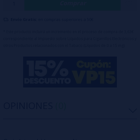
Comprar
cítrico que despierta los sentidos.
Características:
Envío Gratis:
en compras superiores a 50€
Formato: Botella de 120 ml con 20 ml de aroma concentrado
+ 70ml VG
Tipo de producto: Aroma Longfill (requiere base y nicotina para
* Este producto incluirá un incremento en el proceso de compra de 3,63€
correspondiente al Impuesto sobre Líquidos para Cigarrillos Electrónicos y
completar)
otros Productos relacionados con el Tabaco (Líquidos de 0 a 15 mg)
Dilución recomendada: 16,67%
Tapón de seguridad
Advertencia: Este producto es un aroma concentrado, y
debe diluirse con
base
y/o
nicokits
antes de su uso.
OPINIONES
(0)
5 estrellas
0%
4 estrellas
0%