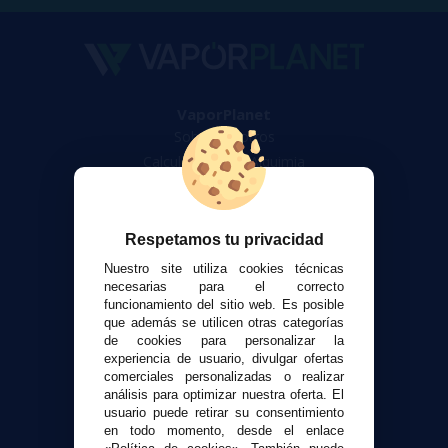
VaporPlanet
Sobre nosotros
Calculadora DIY Alquimia
Contacto
Atención al cliente
Respetamos tu privacidad
Envíos y devoluciones
Nuestro site utiliza cookies técnicas
Formas de pago
necesarias para el correcto
funcionamiento del sitio web. Es posible
Contacto
que además se utilicen otras categorías
de cookies para personalizar la
experiencia de usuario, divulgar ofertas
Seguridad y Privacidad
comerciales personalizadas o realizar
Términos y condiciones de uso
análisis para optimizar nuestra oferta. El
Política de privacidad
usuario puede retirar su consentimiento
en todo momento, desde el enlace
Política de cookies