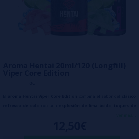
Aroma Hentai 20ml/120 (Longfill)
Viper Core Edition
0/5
El
aroma Hentai Viper Core Edition
combina el sabor del
clásico
refresco de cola
con una
explosión de lima ácida
,
toques de
fresa madura
y un
sutil punto refrescante
que aporta equilibrio y
ver más...
12,50€
vivacidad. Creado por
Viper Core Edition
, este
aroma frutal y
burbujeante
ofrece una mezcla divertida, intensa y con un giro