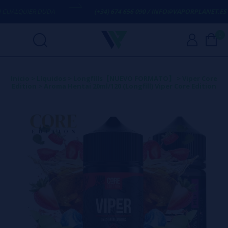
ALQUIER DUDA
(+34) 674 656 090 / INFO@VAPORPLANET.ES
0
Inicio
>
Líquidos
>
Longfills【NUEVO FORMATO】
>
Viper Core
Edition
>
Aroma Hentai 20ml/120 (Longfill) Viper Core Edition