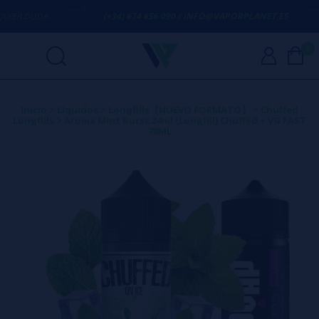
R DUDA
(+34) 674 656 090 / INFO@VAPORPLANET.ES
0
Inicio
>
Líquidos
>
Longfills【NUEVO FORMATO】
>
Chuffed
Longfills
>
Aroma Mint Burst 24ml (Longfill) Chuffed + VG FAST
70ML