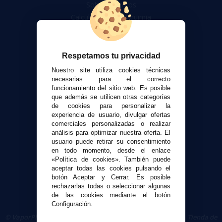
Sobre nosotros
Calculadora DIY Alquimia
Contacto
Atención al cliente
Respetamos tu privacidad
Envíos y devoluciones
Nuestro site utiliza cookies técnicas
Formas de pago
necesarias para el correcto
funcionamiento del sitio web. Es posible
Contacto
que además se utilicen otras categorías
de cookies para personalizar la
experiencia de usuario, divulgar ofertas
Seguridad y Privacidad
comerciales personalizadas o realizar
Términos y condiciones de uso
análisis para optimizar nuestra oferta. El
Política de privacidad
usuario puede retirar su consentimiento
en todo momento, desde el enlace
Política de cookies
«Política de cookies». También puede
aceptar todas las cookies pulsando el
botón Aceptar y Cerrar. Es posible
rechazarlas todas o seleccionar algunas
de las cookies mediante el botón
Configuración.
© VaporPlanet.es
|
Comprar Cigarrillos Electrónicos
|
Tienda de