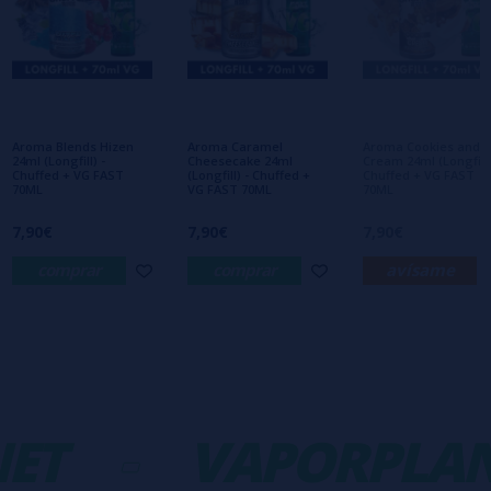
Escribe tu opinión sobre este producto
Aún no hay comentarios, ¿quieres ser el
primero en dejar uno? ¡Tu opinión nos
interesa!
Aroma Blends Hizen
Aroma Caramel
Aroma Cookies and
24ml (Longfill) -
Cheesecake 24ml
Cream 24ml (Longfill)
Chuffed + VG FAST
(Longfill) - Chuffed +
Chuffed + VG FAST
70ML
VG FAST 70ML
70ML
7,90€
7,90€
7,90€
comprar
comprar
avísame
ET
-
VAPORPLAN