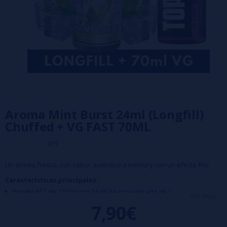
Aroma Mint Burst 24ml (Longfill)
Chuffed + VG FAST 70ML
0/5
Un aroma fresco, con sabor auténtico a menta y con un efecto frío.
Características principales:
Botella PET de 120 ml con 24 ml de concentrado de aroma.
ver más...
Equipado con tapón de seguridad a prueba de niños.
7,90€
Tiempo de maceración recomendado: 15 días.
Nota importante:
Este producto es un aroma concentrado y