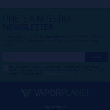
ÚNETE A NUESTRA
NEWSLETTER
Formar parte de la familia
VaporPlanet
te da acceso a ofertas,
descuentos y promociones exclusivas, ¿a qué esperas para
unirte?
Me gustaría recibir descuentos exclusivos, novedades y
tendencias por e-mail. Puedo darme de baja cuando quiera
según lo recogido en la
Política de Publicidad
.
VaporPlanet