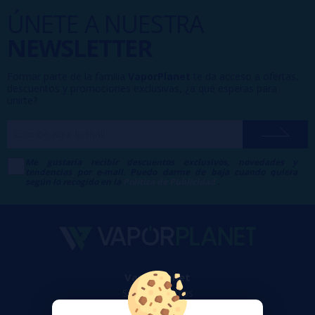
ÚNETE A NUESTRA
NEWSLETTER
Formar parte de la familia
VaporPlanet
te da acceso a ofertas,
descuentos y promociones exclusivas, ¿a qué esperas para
unirte?
Me gustaría recibir descuentos exclusivos, novedades y
tendencias por e-mail. Puedo darme de baja cuando quiera
según lo recogido en la
Política de Publicidad
.
VaporPlanet
Sobre nosotros
Calculadora DIY Alquimia