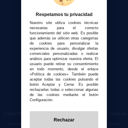
Contacto
Respetamos tu privacidad
Atención al cliente
Nuestro site utiliza cookies técnicas
Envíos y devoluciones
necesarias para el correcto
funcionamiento del sitio web. Es posible
Formas de pago
que además se utilicen otras categorías
Contacto
de cookies para personalizar la
experiencia de usuario, divulgar ofertas
comerciales personalizadas o realizar
Seguridad y Privacidad
análisis para optimizar nuestra oferta. El
Términos y condiciones de uso
usuario puede retirar su consentimiento
Política de privacidad
en todo momento, desde el enlace
«Política de cookies». También puede
Política de cookies
aceptar todas las cookies pulsando el
botón Aceptar y Cerrar. Es posible
rechazarlas todas o seleccionar algunas
de las cookies mediante el botón
Configuración.
© VaporPlanet.es
|
Comprar Cigarrillos Electrónicos
|
Tienda de
Cigarrillos Electrónicos
Rechazar
Yopi Online SL CIF: B90451832
|
Centro Comercial Las Torres -