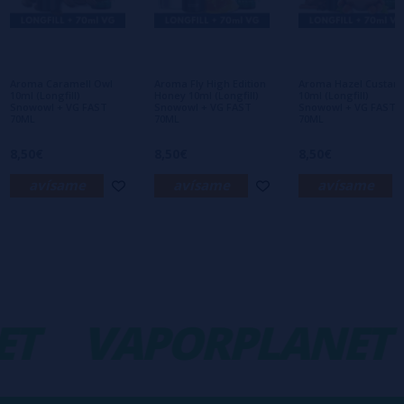
Aún no hay comentarios, ¿quieres ser el
primero en dejar uno? ¡Tu opinión nos
interesa!
Aroma Caramell Owl
Aroma Fly High Edition
Aroma Hazel Custard
10ml (Longfill)
Honey 10ml (Longfill)
10ml (Longfill)
Snowowl + VG FAST
Snowowl + VG FAST
Snowowl + VG FAST
70ML
70ML
70ML
8,50€
8,50€
8,50€
avísame
avísame
avísame
T
VAPORPLANET