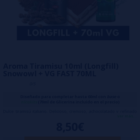
Aroma Tiramisu 10ml (Longfill)
Snowowl + VG FAST 70ML
0/5
Diseñado para completar hasta 60ml con
base
o
nicokits
(70ml de Glicerina incluido en el precio)
Dulce tiramisú italiano. Delicioso, cremoso, achocolatado y refinado
ver más...
con un toque de amaretto.
8,50€
Formato: 10ml (para rellenar en bote de 60ml)
Sin nicotina.