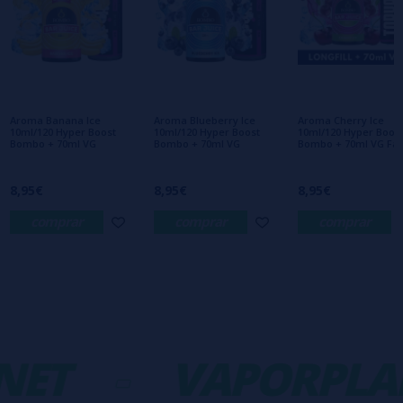
Escribe tu opinión sobre este producto
Aún no hay comentarios, ¿quieres ser el
primero en dejar uno? ¡Tu opinión nos
interesa!
Aroma Banana Ice
Aroma Blueberry Ice
Aroma Cherry Ice
10ml/120 Hyper Boost
10ml/120 Hyper Boost
10ml/120 Hyper Boos
Bombo + 70ml VG
Bombo + 70ml VG
Bombo + 70ml VG Fas
8,95€
8,95€
8,95€
comprar
comprar
comprar
ET
-
VAPORPLA