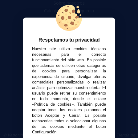
Sobre nosotros
Calculadora DIY Alquimia
Contacto
Atención al cliente
Respetamos tu privacidad
Envíos y devoluciones
Formas de pago
Nuestro site utiliza cookies técnicas
necesarias para el correcto
Contacto
funcionamiento del sitio web. Es posible
que además se utilicen otras categorías
de cookies para personalizar la
Seguridad y Privacidad
experiencia de usuario, divulgar ofertas
Términos y condiciones de uso
comerciales personalizadas o realizar
Política de privacidad
análisis para optimizar nuestra oferta. El
usuario puede retirar su consentimiento
Política de cookies
en todo momento, desde el enlace
«Política de cookies». También puede
aceptar todas las cookies pulsando el
botón Aceptar y Cerrar. Es posible
rechazarlas todas o seleccionar algunas
de las cookies mediante el botón
Configuración.
© VaporPlanet.es
|
Comprar Cigarrillos Electrónicos
|
Tienda de