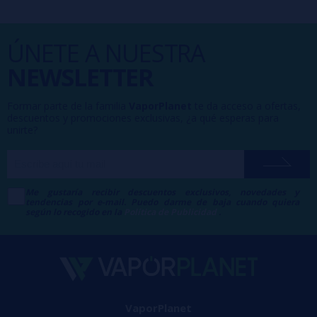
ÚNETE A NUESTRA
NEWSLETTER
Formar parte de la familia
VaporPlanet
te da acceso a ofertas,
descuentos y promociones exclusivas, ¿a qué esperas para
unirte?
Me gustaría recibir descuentos exclusivos, novedades y
tendencias por e-mail. Puedo darme de baja cuando quiera
según lo recogido en la
Política de Publicidad
.
VaporPlanet