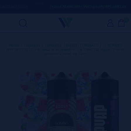
QUIER DUDA
(+34) 674 656 090 / INFO@VAPORPLANET.ES
0
Inicio
>
Líquidos
>
Longfills【NUEVO FORMATO】
>
BOMBO
HYPER BOOST
>
Aroma Watermelon Ice 10ml/120 Hyper Boost
Bombo + 70ml VG Fast