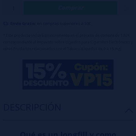
Botella PET de 120 ml con 10ml de aroma concentrado.
Comprar
Equipado con tapón de seguridad a prueba de niños.
Nota importante:
Este producto es un aroma concentrado y debe
Envío Gratis:
en compras superiores a 50€
diluirse antes de su uso.
* Este producto incluirá un incremento en el proceso de compra de 1,82€
Diseñado para completar hasta 120ml con
base
o
nicokits
(70ml de Glicerina incluido en el precio)
correspondiente al Impuesto sobre Líquidos para Cigarrillos Electrónicos y
otros Productos relacionados con el Tabaco (Líquidos de 0 a 15 mg)
DESCRIPCIÓN
Qué es un longfill y como