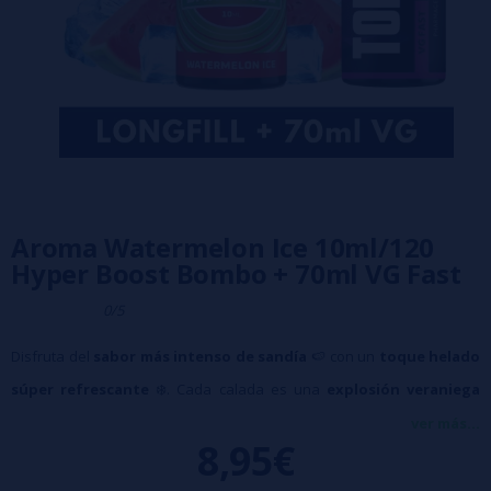
Aroma Watermelon Ice 10ml/120
Hyper Boost Bombo + 70ml VG Fast
0/5
Disfruta del
sabor más intenso de sandía
🍉 con un
toque helado
súper refrescante
❄️. Cada calada es una
explosión veraniega
que te transporta directamente a los días más cálidos, llena de
ver más...
8,95€
jugosidad y frescor.
Características principales: