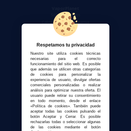
VaporPlanet
Sobre nosotros
Calculadora DIY Alquimia
Contacto
Atención al cliente
Respetamos tu privacidad
Envíos y devoluciones
Nuestro site utiliza cookies técnicas
Formas de pago
necesarias para el correcto
funcionamiento del sitio web. Es posible
Contacto
que además se utilicen otras categorías
de cookies para personalizar la
experiencia de usuario, divulgar ofertas
Seguridad y Privacidad
comerciales personalizadas o realizar
Términos y condiciones de uso
análisis para optimizar nuestra oferta. El
Política de privacidad
usuario puede retirar su consentimiento
en todo momento, desde el enlace
Política de cookies
«Política de cookies». También puede
aceptar todas las cookies pulsando el
botón Aceptar y Cerrar. Es posible
rechazarlas todas o seleccionar algunas
de las cookies mediante el botón