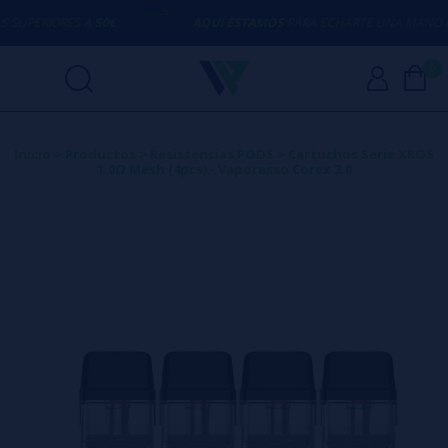
SUPERIORES A
50€
AQUÍ ESTAMOS
PARA ECHARTE UNA MANO CO
0
Inicio
>
Productos
>
Resistencias PODS
>
Cartuchos Serie XROS
1.0Ω Mesh (4pcs) - Vaporesso Corex 2.0