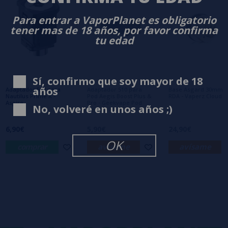
0/5
Sé el primero en dejar tu opinión
Para entrar a VaporPlanet es obligatorio
tener mas de 18 años, por favor confirma
Escribe tu opinión sobre este producto
tu edad
Aún no hay comentarios, ¿quieres ser el
primero en dejar uno? ¡Tu opinión nos
Sí, confirmo que soy mayor de 18
interesa!
años
Adaptador 510 para
Adaptador 510 para
Base Asgard 30mm
Nautilus Prime X -
Pod Aegis Boost Plus &
RDA - Vaperz Cloud
Aspire
Pro - Geekvape Pod
No, volveré en unos años ;)
Aegis
6,90€
5,90€
24,90€
OK
comprar
avísame
avísame