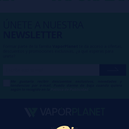
ÚNETE A NUESTRA
NEWSLETTER
Formar parte de la familia
VaporPlanet
te da acceso a ofertas,
descuentos y promociones exclusivas, ¿a qué esperas para
unirte?
Me gustaría recibir descuentos exclusivos, novedades y
tendencias por e-mail. Puedo darme de baja cuando quiera
según lo recogido en la
Política de Publicidad
.
VaporPlanet