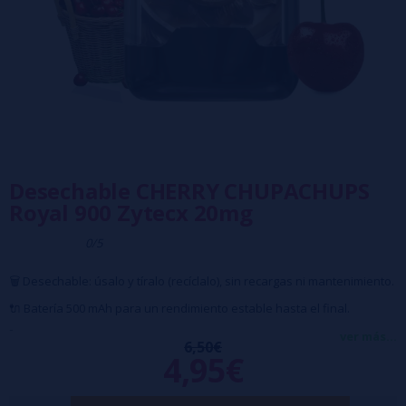
Desechable CHERRY CHUPACHUPS
Royal 900 Zytecx 20mg
0/5
🗑️ Desechable: úsalo y tíralo (recíclalo), sin recargas ni mantenimiento.
🔌 Batería 500 mAh para un rendimiento estable hasta el final.
🚀 Hasta 900 caladas reales con sabor intenso en cada uso.
ver más...
6,50€
4,95€
💥 20 mg de nicotina (2%).
🎒 Diseño compacto, ligero y elegante, perfecto para llevar siempre