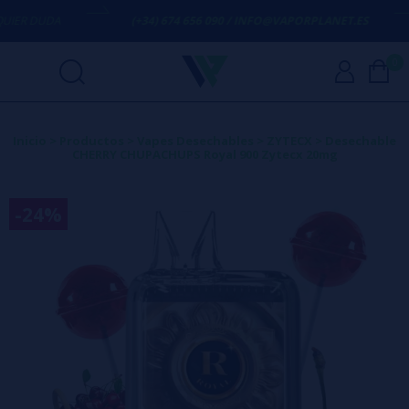
ER DUDA
(+34) 674 656 090 / INFO@VAPORPLANET.ES
0
Inicio
>
Productos
>
Vapes Desechables
>
ZYTECX
>
Desechable
CHERRY CHUPACHUPS Royal 900 Zytecx 20mg
-24%