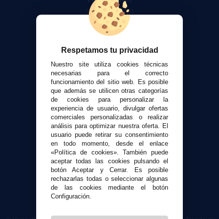
Sobre nosotros
Calculadora DIY Alquimia
Contacto
Respetamos tu privacidad
Atención al cliente
Nuestro site utiliza cookies técnicas
Envíos y devoluciones
necesarias para el correcto
funcionamiento del sitio web. Es posible
Formas de pago
que además se utilicen otras categorías
Contacto
de cookies para personalizar la
experiencia de usuario, divulgar ofertas
comerciales personalizadas o realizar
Seguridad y Privacidad
análisis para optimizar nuestra oferta. El
Términos y condiciones de uso
usuario puede retirar su consentimiento
Política de privacidad
en todo momento, desde el enlace
«Política de cookies». También puede
Política de cookies
aceptar todas las cookies pulsando el
botón Aceptar y Cerrar. Es posible
rechazarlas todas o seleccionar algunas
de las cookies mediante el botón
Configuración.