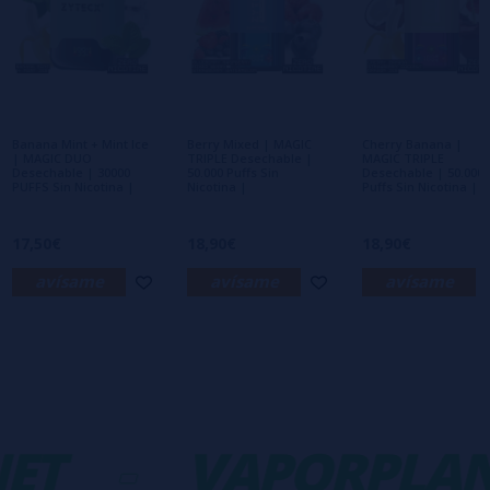
Escribe tu opinión sobre este producto
Aún no hay comentarios, ¿quieres ser el
primero en dejar uno? ¡Tu opinión nos
interesa!
Banana Mint + Mint Ice
Berry Mixed | MAGIC
Cherry Banana |
| MAGIC DUO
TRIPLE Desechable |
MAGIC TRIPLE
Desechable | 30000
50.000 Puffs Sin
Desechable | 50.000
PUFFS Sin Nicotina |
Nicotina |
Puffs Sin Nicotina |
17,50€
18,90€
18,90€
avísame
avísame
avísame
ET
-
VAPORPLAN