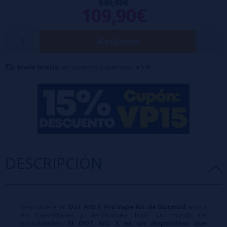
149,90€
109,90€
USB-C.
Potencia regulable.
Avísame
Dot Tank V3 y llenado desde el frente.
Flujo de aire ajustable con precisión.
Envío Gratis:
en compras superiores a 50€
Compatible con coils de 0,3 a 0,7ohm.
DESCRIPCIÓN
Descubre el kit
Dot AIO X Pro Vape Kit de Dotmod
ahora
en VaporPlanet y desbloquea todo un mundo de
posibilidades.
El DOT AIO X es un dispositivo que