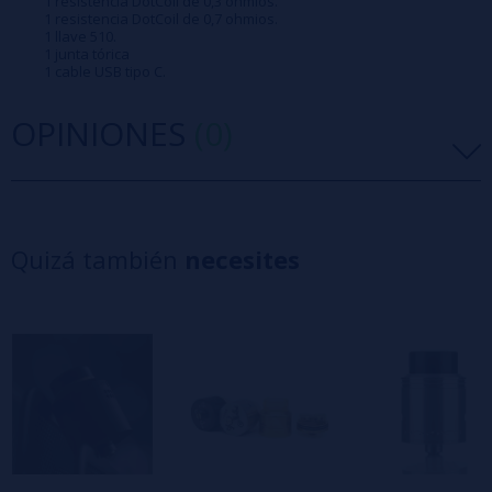
1 resistencia DotCoil de 0,3 ohmios.
1 resistencia DotCoil de 0,7 ohmios.
1 llave 510.
1 junta tórica
1 cable USB tipo C.
OPINIONES
(0)
5 estrellas
0%
4 estrellas
0%
Quizá también
necesites
3 estrellas
0%
2 estrellas
0%
1 estrellas
0%
0/5
Sé el primero en dejar tu opinión
Escribe tu opinión sobre este producto
Aún no hay comentarios, ¿quieres ser el