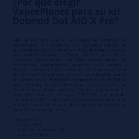
¿Por qué elegir
VaporPlanet para su kit
Dotmod Dot AIO X Pro?
Elija el kit Dot AIO X Pro Vape de Dotmod en
VaporPlanet
y disfrute de un dispositivo repleto de
características muy buscadas: un rango de potencia versátil,
una batería externa confiable, carga USB-C rápida,
secciones desmontables de fácil mantenimiento, un
conveniente compartimento magnético para batería y
amplias opciones de compatibilidad para una experiencia
de vapeo verdaderamente personalizada.
Además, con el
kit profesional, el módulo compatible con BORO ya
está incluido
, lo que ofrece una personalización aún
mayor desde el primer momento. Compre en VaporPlanet y
aproveche nuestra entrega GRATUITA en pedidos
superiores a 50€, lo que garantiza que recibirá no solo un
producto, sino también una solución integral de vapeo y un
excelente servicio al cliente.
Entregado con
1 x DotAIO X Pro
1 módulo de tanque DotAIO
1 tanque V3 DotAIO.