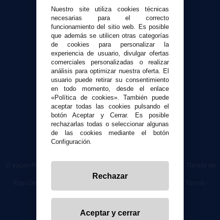
Atención al cliente
Nuestro site utiliza cookies técnicas
Envíos y devoluciones
necesarias para el correcto
funcionamiento del sitio web. Es posible
Formas de pago
que además se utilicen otras categorías
Contacto
de cookies para personalizar la
experiencia de usuario, divulgar ofertas
comerciales personalizadas o realizar
Seguridad y Privacidad
análisis para optimizar nuestra oferta. El
Términos y condiciones de uso
usuario puede retirar su consentimiento
en todo momento, desde el enlace
Política de privacidad
«Política de cookies». También puede
Política de cookies
aceptar todas las cookies pulsando el
botón Aceptar y Cerrar. Es posible
rechazarlas todas o seleccionar algunas
de las cookies mediante el botón
Configuración.
© VaporPlanet.es
|
Comprar Cigarrillos Electrónicos
|
Tienda de
Cigarrillos Electrónicos
Rechazar
Yopi Online SL CIF: B90451832
|
Centro Comercial Las Torres -
Local 26 - 41400 Écija (Sevilla) - 674 656 090
Aceptar y cerrar