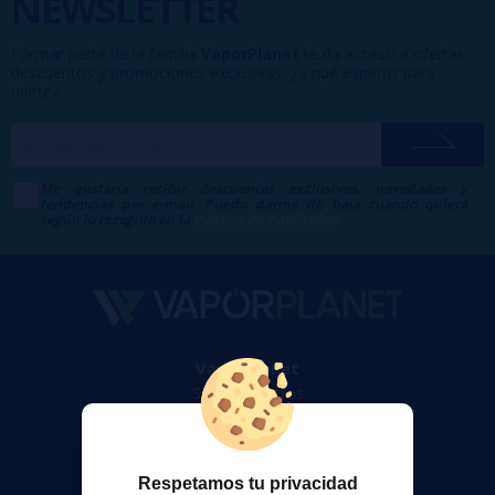
NEWSLETTER
Formar parte de la familia
VaporPlanet
te da acceso a ofertas,
descuentos y promociones exclusivas, ¿a qué esperas para
unirte?
Me gustaría recibir descuentos exclusivos, novedades y
tendencias por e-mail. Puedo darme de baja cuando quiera
según lo recogido en la
Política de Publicidad
.
VaporPlanet
Sobre nosotros
Calculadora DIY Alquimia
Contacto
Respetamos tu privacidad