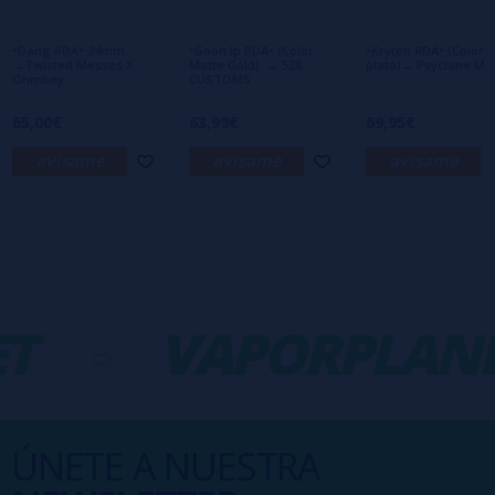
primero en dejar uno? ¡Tu opinión nos
interesa!
•Dang RDA• 24mm
•Goon lp RDA• (Color
•Kryten RDA• (Color
→Twisted Messes X
Matte Gold) → 528
plata)→ Psyclone Mo
Ohmboy
CUSTOMS
65,00€
63,99€
69,95€
avísame
avísame
avísame
T
-
VAPORPLANE
ÚNETE A NUESTRA