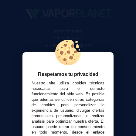
VaporPlanet
Sobre nosotros
Calculadora DIY Alquimia
Contacto
Atención al cliente
Respetamos tu privacidad
Envíos y devoluciones
Formas de pago
Nuestro site utiliza cookies técnicas
necesarias para el correcto
Contacto
funcionamiento del sitio web. Es posible
que además se utilicen otras categorías
de cookies para personalizar la
Seguridad y Privacidad
experiencia de usuario, divulgar ofertas
Términos y condiciones de uso
comerciales personalizadas o realizar
Política de privacidad
análisis para optimizar nuestra oferta. El
usuario puede retirar su consentimiento
Política de cookies
en todo momento, desde el enlace