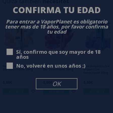
Quizá también
necesites
3 estrellas
0%
CONFIRMA TU EDAD
2 estrellas
0%
1 estrellas
0%
Para entrar a VaporPlanet es obligatorio
0/5
Sé el primero en dejar tu opinión
tener mas de 18 años, por favor confirma
tu edad
Escribe tu opinión sobre este producto
Sí, confirmo que soy mayor de 18
Aún no hay comentarios, ¿quieres ser el
años
primero en dejar uno? ¡Tu opinión nos
interesa!
No, volveré en unos años ;)
Banana Ice Dripped
Berry Heaven Dripped
Blue Raspberry Ice
Bar Desechable 20mg
Bar Desechable 20mg
Dripped Bar
Desechable 20mg
OK
5,80€
5,80€
5,80€
comprar
comprar
comprar