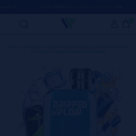
NET.ES
ENVÍO GRATIS
EN COMPRAS SUPERIORES A
50€
0
Inicio
>
Productos
>
Vapes Desechables
>
DRIPPED
>
GoFlow
Energy Ice Dripped Desechable 20mg