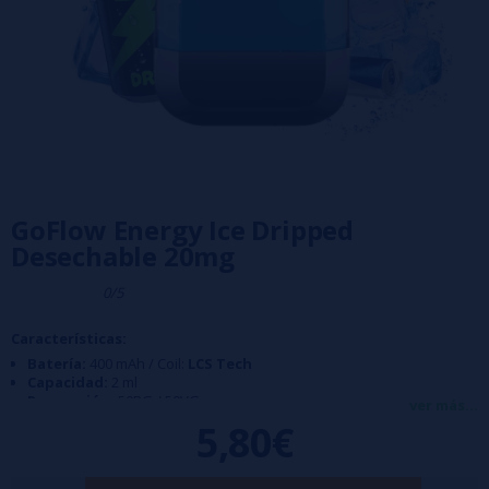
GoFlow Energy Ice Dripped
Desechable 20mg
0/5
Características:
Batería:
400 mAh / Coil:
LCS Tech
Capacidad:
2 ml
Proporción:
50PG / 50VG
ver más...
Caladas:
800 aprox
5,80€
Nicotina:
20 mg