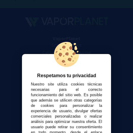
VaporPlanet
Sobre nosotros
Calculadora DIY Alquimia
Contacto
Atención al cliente
Respetamos tu privacidad
Envíos y devoluciones
Nuestro site utiliza cookies técnicas
Formas de pago
necesarias para el correcto
funcionamiento del sitio web. Es posible
Contacto
que además se utilicen otras categorías
de cookies para personalizar la
experiencia de usuario, divulgar ofertas
Seguridad y Privacidad
comerciales personalizadas o realizar
Términos y condiciones de uso
análisis para optimizar nuestra oferta. El
Política de privacidad
usuario puede retirar su consentimiento
en todo momento, desde el enlace