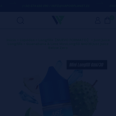
(+34) 674 656 090 / INFO@VAPORPLANET.ES
ENVÍO 
0
Inicio
>
Líquidos
>
Longfills【NUEVO FORMATO】
>
Just Juice
Longfills
>
Guanabana & Lime MiniLongfill 6ml/30 Just Juice
Below Zero