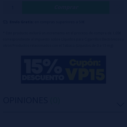
Comprar
quienes disfrutan de aromas afrutados diferentes, con carácter y un
toque ice que acompaña desde la primera hasta la última calada.
Envío Gratis:
en compras superiores a 50€
Características:
Porcentaje: 100% PG.
* Este producto incluirá un incremento en el proceso de compra de 1,09€
correspondiente al Impuesto sobre Líquidos para Cigarrillos Electrónicos y
Formato de aroma: 6 ml.
otros Productos relacionados con el Tabaco (Líquidos de 0 a 15 mg)
Capacidad del bote: 30 ml.
Maceración recomendada: de 3 a 5 días.
Sin nicotina (aroma concentrado, requiere dilución con base
antes de usar).
OPINIONES
(0)
5 estrellas
0%
4 estrellas
0%