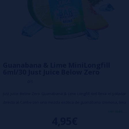
Guanabana & Lime MiniLongfill
6ml/30 Just Juice Below Zero
0/5
Just Juice Below Zero Guanabana & Lime Longfill 6ml lleva el paladar
directo al Caribe con una mezcla exótica de guanábana cremosa, lima
chispeante y un matiz suave de melocotón, todo envuelto en un
ver más...
4,95€
frescor helado muy marcado. El resultado es un sabor tropical
equilibrado, refrescante y con mucha personalidad, perfecto para