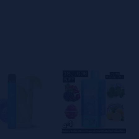
configuraciones. Solo tienes que abrir, inhalar y disfrutar de
 eficiente.
ísticas principales:
uffs
ana Pineapple: tropical, dulce y afrutado
 para mayor producción de vapor
able USB-C
e sin mantenimiento
 25000 Puffs Melon Banana Pineapple
es una opción ideal
can un vape duradero con un sabor tropical intenso y gran
or.