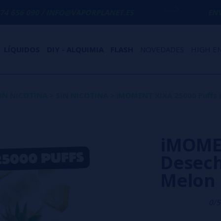
 INFO@VAPORPLANET.ES
ENVÍO GRATIS
EN 
LÍQUIDOS
DIY - ALQUIMIA
FLASH
NOVEDADES
HIGH E
CON NICOTINA
>
SIN NICOTINA
>
iMOMENT XIXA 25000 Puffs D
iMOMEN
Desech
Melon 
0/5