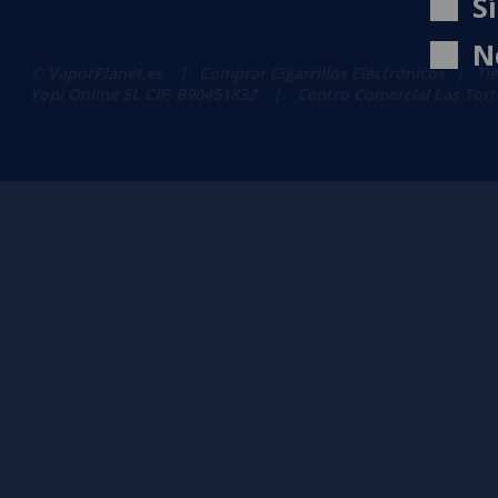
S
N
© VaporPlanet.es
|
Comprar Cigarrillos Electrónicos
|
Ti
Yopi Online SL CIF: B90451832
|
Centro Comercial Las Torres