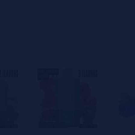
mantenimiento ni 
s
0%
un vape práctico y
s
0%
🔥 Caracter
s
0%
s
0%
Hasta 25.000 p
s
0%
Sabor Melon Ban
Tecnología DTL
s
Batería recarg
o en dejar uno? ¡Tu opinión nos
Vape desechabl
Sin nicotina
El
iMOMENT XIXA
para quienes bus
producción de vap