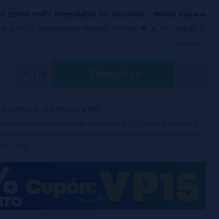
 25000 Puffs Desechable Sin Nicotina – Melon Banana
a por su combinación tropical intensa 🍍🍌🍈, donde la
ano y la piña se fusiona con notas afrutadas frescas para
ver más...
equilibrado y lleno de matices.
Comprar
able incorpora tecnología DTL (calada directa a pulmón),
na producción de vapor abundante y una sensación potente
ideal para quienes buscan un vape con gran rendimiento. Su
en compras superiores a 50€
oble malla permite mantener el sabor constante durante todo
uirá un incremento en el proceso de compra de 2,72€ correspondiente al
os para Cigarrillos Electrónicos y otros Productos relacionados con el
0 a 15 mg)
0 puffs
, el iMOMENT XIXA garantiza una larga duración,
rutar de su perfil tropical durante más tiempo. Además,
ría recargable mediante USB-C, optimizando el uso del
a última calada 🔋.
o para usar elimina cualquier complicación: no necesita