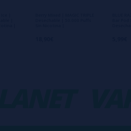
Ice |
Berry Mixed | MAGIC TRIPLE
BLUE RA
able |
Desechable | 50.000 Puffs
Bar Pod 
cotina |
Sin Nicotina |
Desecha
18,90€
5,99€
NET
VAPO