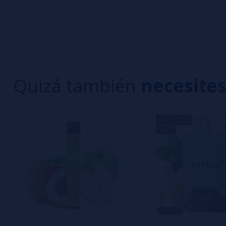
0/5
5 estrella
Sé el primero en dejar tu opinión
4 estrella
3 estrella
Escribe tu opinión sobre este producto
2 estrella
1 estrella
Quizá también
necesite
Aún no hay comentarios, ¿quieres ser el primer
interesa!