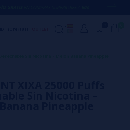
COMPRAS SUPERIORES A
50€
AQUÍ ESTAM
0
0
ND
¡Ofertas!
OUTLET
esechable Sin Nicotina – Melon Banana Pineapple
T XIXA 25000 Puffs
able Sin Nicotina –
Banana Pineapple