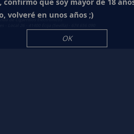
í, confirmo que soy mayor de 18 año
o, volveré en unos años ;)
enda de Cigarrillos Electrónicos
 - Local 26 - 41400 Écija (Sevilla) - 674 656 090
OK