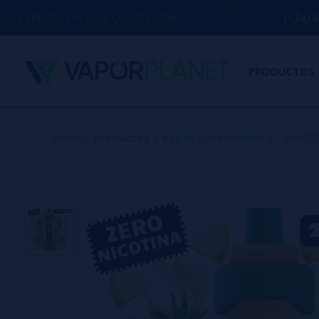
N CUALQUIER DUDA
(+34) 674 656 090 /
PRODUCTOS
Inicio
>
Productos
>
Vapes Desechables
>
- SIN/