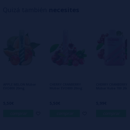
4 estrellas
0%
Quizá también
necesites
3 estrellas
0%
2 estrellas
0%
1 estrellas
0%
0/5
Sé el primero en dejar tu opinión
Escribe tu opinión sobre este producto
Aún no hay comentarios, ¿quieres ser el
primero en dejar uno? ¡Tu opinión nos
interesa!
APPLE MELON Mübar
CHERRY CRANBERRY
CHERRY CRANBERRY
EVO800 20mg
Mübar EVO800 20mg
Mübar Kuba 700 20m
5,50€
5,50€
5,99€
comprar
comprar
comprar