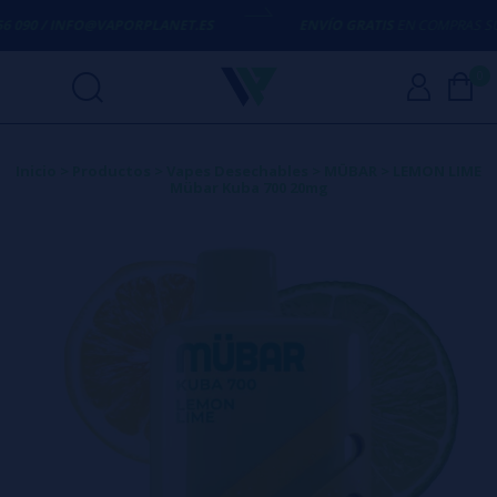
 090 / INFO@VAPORPLANET.ES
ENVÍO GRATIS
EN COMPRAS SUPE
0
Inicio
>
Productos
>
Vapes Desechables
>
MÜBAR
>
LEMON LIME
Mübar Kuba 700 20mg