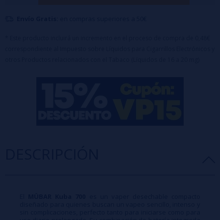
2ml / Sales de Nicotina 20mg
Envío Gratis:
en compras superiores a 50€
Batería 550mAh (Cobalto)
Mesh Coil
* Este producto incluirá un incremento en el proceso de compra de 0,48€
correspondiente al Impuesto sobre Líquidos para Cigarrillos Electrónicos y
otros Productos relacionados con el Tabaco (Líquidos de 16 a 20 mg)
DESCRIPCIÓN
El
MÜBAR Kuba 700
es un vaper desechable compacto
diseñado para quienes buscan un vapeo sencillo, intenso y
sin complicaciones, perfecto tanto para iniciarse como para
uso diario prolongado. Su combinación de batería integrada