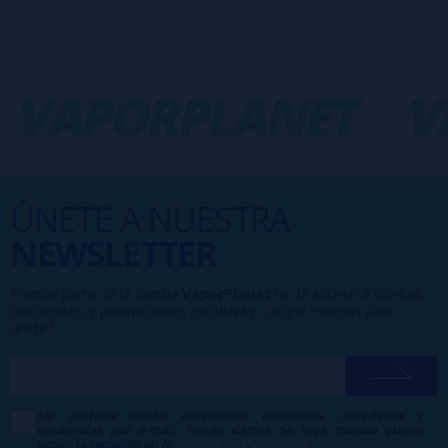
VAPORPLANET
V
ÚNETE A NUESTRA
NEWSLETTER
Formar parte de la familia
VaporPlanet
te da acceso a ofertas,
descuentos y promociones exclusivas, ¿a qué esperas para
unirte?
Me gustaría recibir descuentos exclusivos, novedades y
tendencias por e-mail. Puedo darme de baja cuando quiera
según lo recogido en la
Política de Publicidad
.