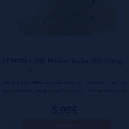
LEMON LIME Mübar Kuba 700 20mg
0/5
El
Mübar Kuba 700 Lemon Lime
ofrece una mezcla cítrica intensa y
muy refrescante, donde el carácter vivo del limón se junta con la
frescura aromática de la lima. El resultado es un sabor claro, ligero y
ver más...
5,99€
nada empalagoso, pensado para quienes disfrutan de notas cítricas
naturales sin una sensación Ice dominante en la calada.
Avísame
700 Puff Aprox