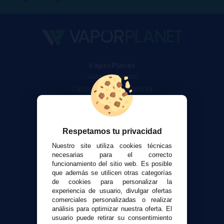
VaporPlanet
Sobre nosotros
Calculadora DIY Alquimia
Contacto
Atención al cliente
Respetamos tu privacidad
Envíos y devoluciones
Nuestro site utiliza cookies técnicas
Formas de pago
necesarias para el correcto
Contacto
funcionamiento del sitio web. Es posible
que además se utilicen otras categorías
de cookies para personalizar la
Seguridad y Privacidad
experiencia de usuario, divulgar ofertas
comerciales personalizadas o realizar
Términos y condiciones de uso
análisis para optimizar nuestra oferta. El
Política de privacidad
usuario puede retirar su consentimiento