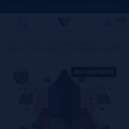
QUIER DUDA
(+34) 674 656 090 / INFO@VAPORPLANET.ES
0
Inicio
>
Líquidos
>
Longfills【NUEVO FORMATO】
>
La Yaya
Longfills
>
Lotus Chocolate Caramelo 10ml/30 (MiniLongfill) - La
Yaya