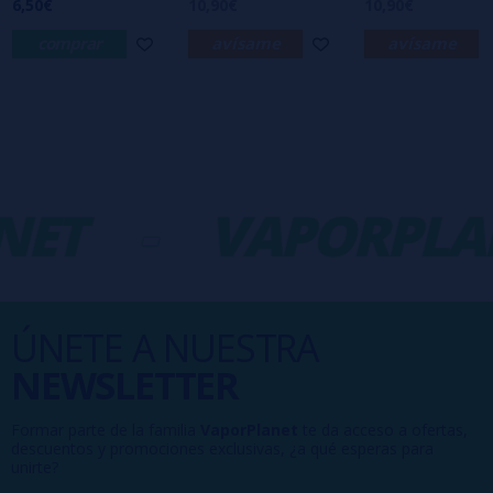
6,50€
10,90€
10,90€
comprar
avísame
avísame
ET
-
VAPORPLA
ÚNETE A NUESTRA
NEWSLETTER
Formar parte de la familia
VaporPlanet
te da acceso a ofertas,
descuentos y promociones exclusivas, ¿a qué esperas para
unirte?