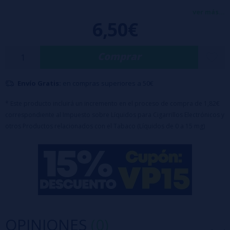
chocolate suave y caramelo fundido, rematado por un ligero soplo
ver más...
6,50€
fresco que aligera el conjunto. Presentado en botella pequeña con
aroma concentrado, está pensado para mezclarse con base antes de
Comprar
vapear y ofrece un matiz claramente pastelero, dulce y goloso en
cada calada.
Envío Gratis:
en compras superiores a 50€
Características:
- Botella de 30ml con 10ml de aroma (100% PG)
* Este producto incluirá un incremento en el proceso de compra de 1,82€
correspondiente al Impuesto sobre Líquidos para Cigarrillos Electrónicos y
- Tapón a prueba de niños
otros Productos relacionados con el Tabaco (Líquidos de 0 a 15 mg)
Advertencia: Este producto es un aroma y debe diluirse.
Para completar con 20ml de
Nicsalts
o
Nicokits
(2 botes) o
VG
OPINIONES
(0)