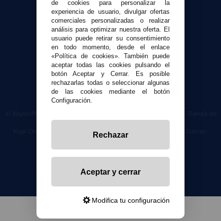
de cookies para personalizar la
experiencia de usuario, divulgar ofertas
Seguridad y Privacidad
comerciales personalizadas o realizar
Términos y condiciones de uso
análisis para optimizar nuestra oferta. El
Política de privacidad
usuario puede retirar su consentimiento
en todo momento, desde el enlace
Política de cookies
«Política de cookies». También puede
aceptar todas las cookies pulsando el
botón Aceptar y Cerrar. Es posible
rechazarlas todas o seleccionar algunas
de las cookies mediante el botón
Configuración.
© VaporPlanet.es
|
Comprar Cigarrillos Electrónicos
|
Tienda de
Cigarrillos Electrónicos
Yopi Online SL CIF: B90451832
|
Centro Comercial Las Torres -
Rechazar
Local 26 - 41400 Écija (Sevilla) - 674 656 090
Aceptar y cerrar
Modifica tu configuración