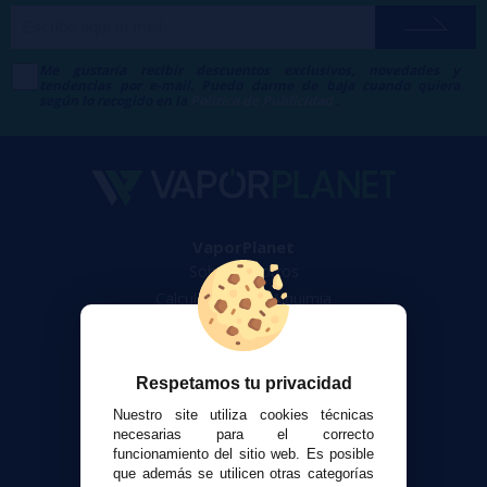
Me gustaría recibir descuentos exclusivos, novedades y
tendencias por e-mail. Puedo darme de baja cuando quiera
según lo recogido en la
Política de Publicidad
.
VaporPlanet
Sobre nosotros
Calculadora DIY Alquimia
Contacto
Atención al cliente
Respetamos tu privacidad
Envíos y devoluciones
Nuestro site utiliza cookies técnicas
Formas de pago
necesarias para el correcto
funcionamiento del sitio web. Es posible
Contacto
que además se utilicen otras categorías