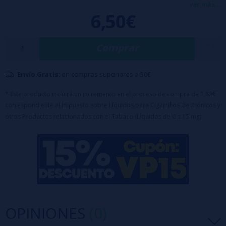
del melón, dando como resultado un matiz frutal muy veraniego que
ver más...
6,50€
entra solo a cualquier hora del día. Presentado en botella pequeña
con aroma concentrado, está pensado para mezclarse con base
Comprar
antes de vapear y ofrece una calada ligera, cítrica y afrutada que
recuerda a un cóctel frío recién preparado.
Envío Gratis:
en compras superiores a 50€
Características:
- Botella de 30ml con 10ml de aroma (100% PG)
* Este producto incluirá un incremento en el proceso de compra de 1,82€
correspondiente al Impuesto sobre Líquidos para Cigarrillos Electrónicos y
- Tapón a prueba de niños
otros Productos relacionados con el Tabaco (Líquidos de 0 a 15 mg)
Advertencia: Este producto es un aroma y debe diluirse.
Para completar con 20ml de
Nicsalts
o
Nicokits
(2 botes) o
VG
OPINIONES
(0)