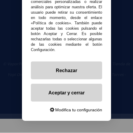
comerciales personalizadas o realizar
Seguridad y Privacidad
análisis para optimizar nuestra oferta. El
Términos y condiciones de uso
usuario puede retirar su consentimiento
en todo momento, desde el enlace
Política de privacidad
«Política de cookies». También puede
Política de cookies
aceptar todas las cookies pulsando el
botón Aceptar y Cerrar. Es posible
rechazarlas todas o seleccionar algunas
de las cookies mediante el botón
Configuración.
© VaporPlanet.es
|
Comprar Cigarrillos Electrónicos
|
Tienda de
Cigarrillos Electrónicos
Rechazar
Yopi Online SL CIF: B90451832
|
Centro Comercial Las Torres -
Local 26 - 41400 Écija (Sevilla) - 674 656 090
Aceptar y cerrar
Modifica tu configuración