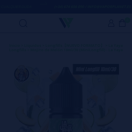
ALQUIER DUDA
(+34) 674 656 090 / INFO@VAPORPLANET.ES
0
Inicio
>
Líquidos
>
Longfills【NUEVO FORMATO】
>
La Yaya
Longfills
>
Mojito de Melón 10ml/30 (MiniLongfill) - La Yaya