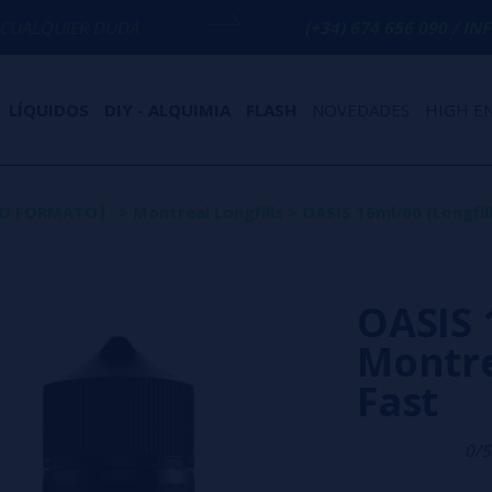
UDA
(+34) 674 656 090 / INFO@VAPORPLA
LÍQUIDOS
DIY - ALQUIMIA
FLASH
NOVEDADES
HIGH E
EVO FORMATO】
>
Montreal Longfills
>
OASIS 16ml/60 (Longfil
OASIS 
Montre
Fast
0/5