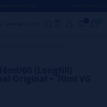
NET.ES
ENVÍO GRATIS
EN COMPRAS SUPERI
0
0
ND
¡Ofertas!
OUTLET
l) Montreal Original + 70ml VG Fast
16ml/60 (Longfill)
al Original + 70ml VG