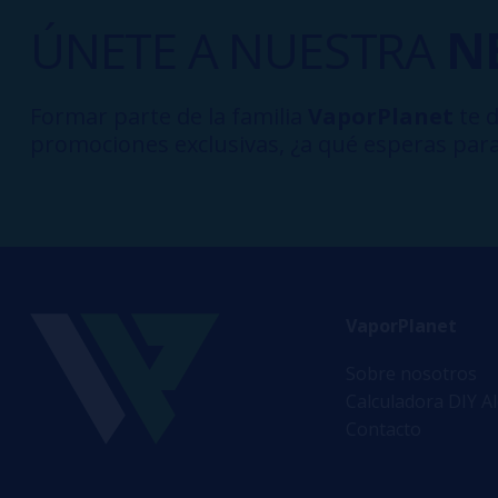
ÚNETE A NUESTRA
N
Formar parte de la familia
VaporPlanet
te d
promociones exclusivas, ¿a qué esperas para
VaporPlanet
Sobre nosotros
Calculadora DIY A
Contacto