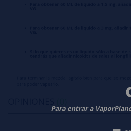
Para obtener 60 ML de liquido a 1,5 mg, añadi
VG.
Para obtener 60 ML de liquido a 3 mg, añadir 
VG.
Si lo que quieres es un líquido sólo a base de s
tendrás que añadir nicokits de sales al longfil
Para terminar la mezcla, agítalo bien para que se mezcle
para poder vapearlo.
OPINIONES
(0)
Para entrar a VaporPlane
0/5
5 estrella
Sé el primero en dejar tu opinión
4 estrella