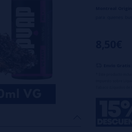
Montreal Origin
para quienes bus
de
tabaco tur
sutilmente espe
8,50€
Características:
Aroma Concentr
Formato: 16ml 
Envío Gratis:
Capacidad del 
🔹
Este product
* Este producto incl
Impuesto sobre Líquid
uso.
Tabaco (Líquidos de 