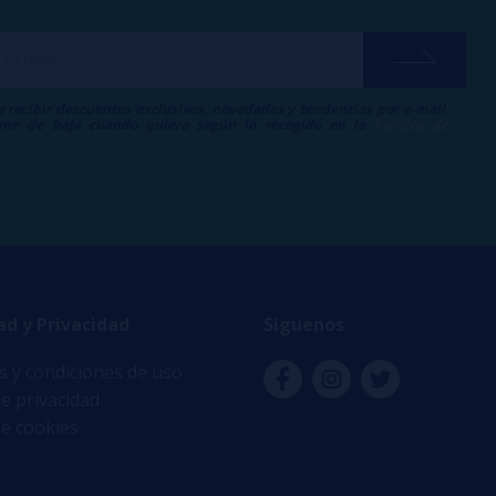
a recibir descuentos exclusivos, novedades y tendencias por e-mail.
me de baja cuando quiera según lo recogido en la
Política de
.
ad y Privacidad
Síguenos
 y condiciones de uso
de privacidad
de cookies