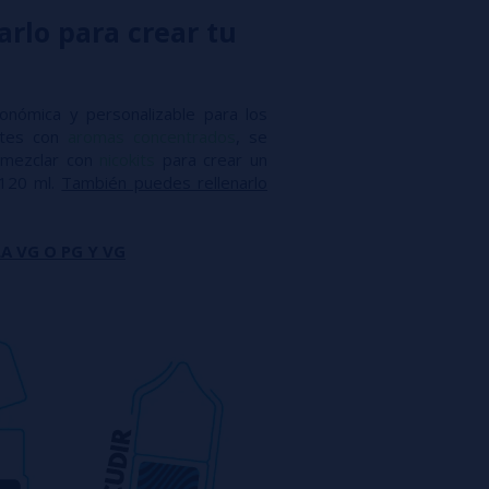
arlo para crear tu
conómica y personalizable para los
antes con
aromas concentrados
, se
mezclar con
nicokits
para crear un
 120 ml.
También puedes rellenarlo
A VG O PG Y VG