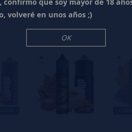
í, confirmo que soy mayor de 18 año
s
0%
o, volveré en unos años ;)
s
0%
s
0%
s
OK
o en dejar uno? ¡Tu opinión nos