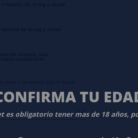
r 1 Nicokit de 10 mg y añadir
1 Nicokit de 20 mg y añadir
ales de nicotina, solo
l hasta completarlo.
 todo! Y ya estaría listo el líquido
CONFIRMA TU EDA
t es obligatorio tener mas de 18 años, p
s
0%
s
0%