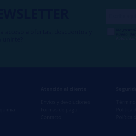
EWSLETTER
Me gustarí
a acceso a ofertas, descuentos y
Puedo dar
 unirte?
Publicidad
Atención al cliente
Segurid
Envíos y devoluciones
Términos
lquimia
Formas de pago
Política 
Contacto
Política 