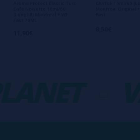
Aroma Protect Classic Turc
CASTLE 16ml/60 (Lon
Café Noisette 16ml/60
Montreal Original 
(Longfill) Montreal + VG
Fast
Fast 70ML
8,50€
11,90€
ANET
-
VA