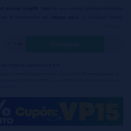
al Aroma Longfill 16ml
es una esencia premium diseñada
can la autenticidad del
tabaco puro
. Su exclusiva mezcla
co y Virginia
equilibra notas
dulces, amaderadas y
ver más...
ciadas
.
Comprar
ado - Porcentaje: 100% PG
de aroma en botella de 60
en compras superiores a 50€
bote: 60ml
o es un aroma y debe diluirse con PG, VG o VPG antes de su
uirá un incremento en el proceso de compra de 2,90€ correspondiente al
os para Cigarrillos Electrónicos y otros Productos relacionados con el
0 a 15 mg)