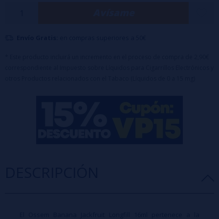
Avísame
Formato: 16ml Longfill
+ 70ml VG
Capacidad de la botella: 120ml
Envío Gratis:
en compras superiores a 50€
Composición: 100% PG
Maceración recomendada: 3 a 5 días
* Este producto incluirá un incremento en el proceso de compra de 2,90€
correspondiente al Impuesto sobre Líquidos para Cigarrillos Electrónicos y
Compatible con bases y nicokits
otros Productos relacionados con el Tabaco (Líquidos de 0 a 15 mg)
Sabor: plátano y jackfruit
Serie: Infused Series
Sin nicotina
DESCRIPCIÓN
El Ossem Banana Jackfruit Longfill 16ml pertenece a la