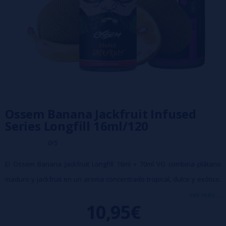
Ossem Banana Jackfruit Infused
Series Longfill 16ml/120
0/5
El Ossem Banana Jackfruit Longfill 16ml + 70ml VG combina plátano
maduro y jackfruit en un aroma concentrado tropical, dulce y exótico.
Una mezcla diferente y afrutada pensada para quienes buscan
ver más...
10,95€
sabores intensos inspirados en frutas asiáticas. Compatible con
bases y nicokits para alquimia DIY.