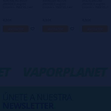
ADRENALINE RUSH
AMERICAN MELON
BRAZILIAN LIME
20ml/60 (Longfill)
20ml/60 (Longfill)
20ml/60 (Longfill)
Ossem + 70ml VG Fast
Ossem + 70ml VG Fast
Ossem + 70ml VG Fas
8,50€
8,50€
8,50€
avísame
avísame
avísame
T
VAPORPLANET
ÚNETE A NUESTRA
NEWSLETTER