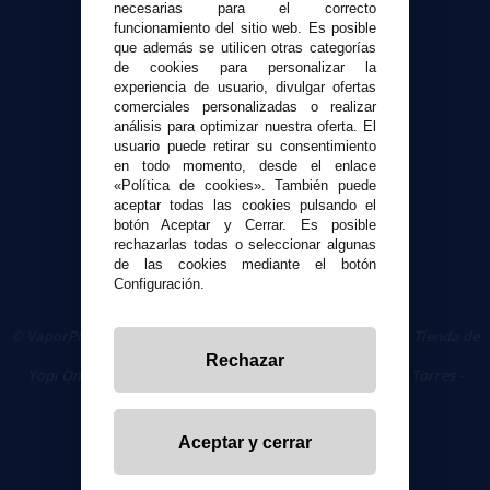
Envíos y devoluciones
necesarias para el correcto
funcionamiento del sitio web. Es posible
Formas de pago
que además se utilicen otras categorías
Contacto
de cookies para personalizar la
experiencia de usuario, divulgar ofertas
comerciales personalizadas o realizar
Seguridad y Privacidad
análisis para optimizar nuestra oferta. El
Términos y condiciones de uso
usuario puede retirar su consentimiento
Política de privacidad
en todo momento, desde el enlace
«Política de cookies». También puede
Política de cookies
aceptar todas las cookies pulsando el
botón Aceptar y Cerrar. Es posible
rechazarlas todas o seleccionar algunas
de las cookies mediante el botón
Configuración.
© VaporPlanet.es
|
Comprar Cigarrillos Electrónicos
|
Tienda de
Cigarrillos Electrónicos
Rechazar
Yopi Online SL CIF: B90451832
|
Centro Comercial Las Torres -
Local 26 - 41400 Écija (Sevilla) - 674 656 090
Aceptar y cerrar