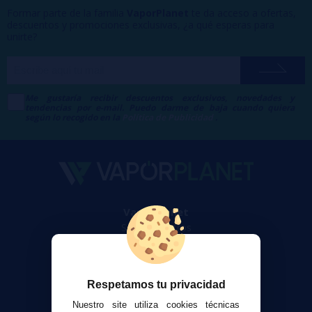
Formar parte de la familia
VaporPlanet
te da acceso a ofertas,
descuentos y promociones exclusivas, ¿a qué esperas para
unirte?
Me gustaría recibir descuentos exclusivos, novedades y
tendencias por e-mail. Puedo darme de baja cuando quiera
según lo recogido en la
Política de Publicidad
.
VaporPlanet
Sobre nosotros
Calculadora DIY Alquimia
Contacto
Respetamos tu privacidad
Atención al cliente
Nuestro site utiliza cookies técnicas