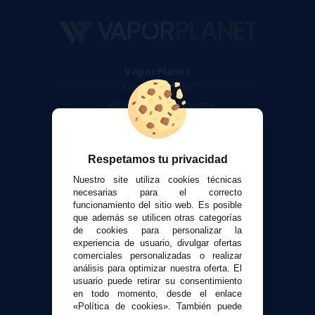
VaporPlanet
Sobre nosotros
Calculadora DIY Alquimia
Contacto
Atención al cliente
Respetamos tu privacidad
Envíos y devoluciones
Nuestro site utiliza cookies técnicas
Formas de pago
necesarias para el correcto
funcionamiento del sitio web. Es posible
Contacto
que además se utilicen otras categorías
de cookies para personalizar la
experiencia de usuario, divulgar ofertas
Seguridad y Privacidad
comerciales personalizadas o realizar
Términos y condiciones de uso
análisis para optimizar nuestra oferta. El
Política de privacidad
usuario puede retirar su consentimiento
en todo momento, desde el enlace
Política de cookies
«Política de cookies». También puede