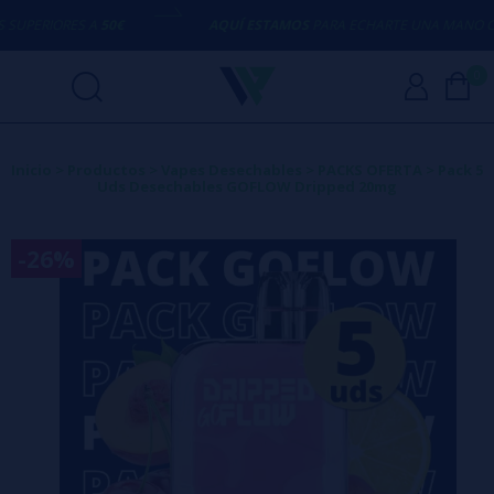
UPERIORES A
50€
AQUÍ ESTAMOS
PARA ECHARTE UNA MANO CON
0
Inicio
>
Productos
>
Vapes Desechables
>
PACKS OFERTA
>
Pack 5
Uds Desechables GOFLOW Dripped 20mg
-26%