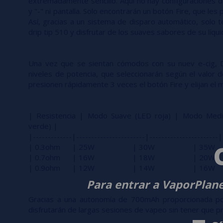
extremadamente sencillo. Aquí no hay configuraciones d
y "-" ni pantalla. Solo encontrarán un botón Fire, que les
Así, gracias a un sistema de disparo automático, solo t
drip tip 510 y disfrutar de los suaves sabores de su líqui
Una vez que se sientan cómodos con su nuev e-cig, D
niveles de potencia, que seleccionarán según el valor de 
presionen rápidamente 3 veces el botón Fire y elijan el
| Resistencia | Modo Suave (LED roja) | Modo Medi
verde) |
|-------------|-----------------------|-----------------------|
| 0.3ohm | 25W | 30W | 
| 0.7ohm | 16W | 18W | 
| 0.9ohm | 12W | 14W | 
Para entrar a VaporPlane
Gracias a una autonomía de 700mAh proporcionada po
disfrutarán de largas sesiones de vapeo sin tener que p