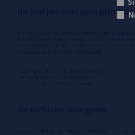
S
Un pod pensado para principia
N
¿Son del tipo que se estresa y siempre quieren saber cu
Buenas noticias, el Pod Dotstick Revo V1.5 de Dotmod 
alrededor del botón Fire, que les permitirá saber de un
orientarse, aquí tienen una pequeña guía:
- LED verde: de 100 a 61% de autonomía
- LED azul: de 60 a 21% de autonomía
- LED rojo: de 20 a 1% de autonomía
Un cartucho recargable
¿Quieren cambiar de e-líquido fácilmente? No hay p