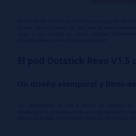
DotCoil de 0.15ohm
Revestida de aluminio anodizado, este cigarrillo elect
ofrecer, no una batería de litio, sino un superconden
carga y una recarga en pocos minutos, rápidamen
estadounidense tomó esta audaz decisión.
El pod Dotstick Revo V1.5
Un diseño atemporal y lleno de
Con dimensiones de 109 x 21mm, los usuarios de la
desubicados. Si están buscando una ecig compacto y que
bolso o un bolsillo, este Dotstick Revo de Dotmod se con