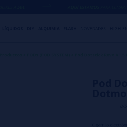
AQUÍ ESTAMOS
PARA ECHARTE UNA MANO 
LÍQUIDOS
DIY - ALQUIMIA
FLASH
NOVEDADES
HIGH E
Productos
>
PODs (POD SYSTEM)
>
Pod Dotstick Revo V1.5
Pod Do
Dotmo
0/5
Cigarrillo electró