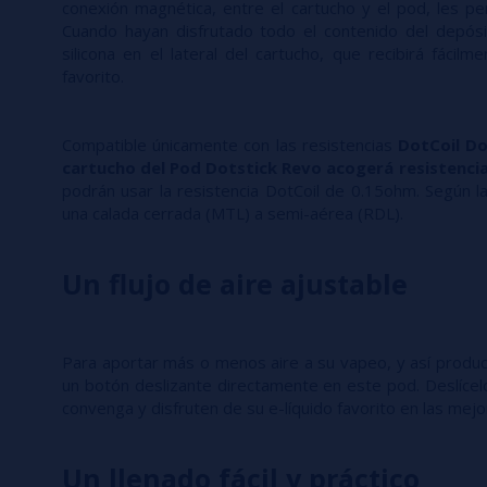
conexión magnética, entre el cartucho y el pod, les pe
Cuando hayan disfrutado todo el contenido del depós
silicona en el lateral del cartucho, que recibirá fácilme
favorito.
Compatible únicamente con las resistencias
DotCoil Do
cartucho del Pod Dotstick Revo acogerá resistencia
podrán usar la resistencia DotCoil de 0.15ohm. Según la
una calada cerrada (MTL) a semi-aérea (RDL).
Un flujo de aire ajustable
Para aportar más o menos aire a su vapeo, y así produ
un botón deslizante directamente en este pod. Deslícelo
convenga y disfruten de su e-líquido favorito en las mejo
Un llenado fácil y práctico