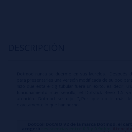
DESCRIPCIÓN
Dotmod nunca se duerme en sus laureles... Después de
para presentarles una versión modificada de su pod para
hizo que esta e-cig tubular fuera un éxito, es decir, 
funcionamiento muy sencillo, el Dotstick Revo 1.5 ya
atención. Dotmod se dijo: "¿Por qué no ir más lej
exactamente lo que han hecho.
DotCoil DotAIO V2 de la marca Dotmod, el car
acogerá
resistencias entre 0.3 y 0.9ohm
.
Atención