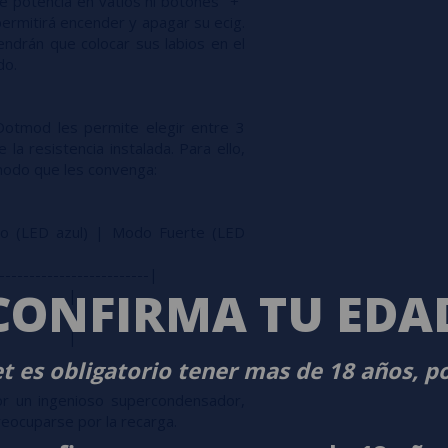
e potencia en vatios ni botones "+"
 permitirá encender y apagar su ecig.
endrán que colocar sus labios en el
do.
otmod les permite elegir entre 3
la resistencia instalada. Para ello,
 modo que les convenga:
o (LED azul) | Modo Fuerte (LED
-------------------------|
CONFIRMA TU EDA
35W |
20W |
16W |
t es obligatorio tener mas de 18 años, p
r un ingenioso supercondensador,
reocuparse por la recarga.