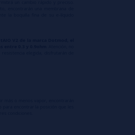
rmitirá un cambio rápido y preciso.
ito, encontrarán una membrana de
nte la boquilla fina de su e-líquido
tAIO V2 de la marca Dotmod, el
s entre 0.3 y 0.9ohm
. Atención, no
 resistencia elegida, disfrutarán de
cir más o menos vapor, encontrarán
 para encontrar la posición que les
res condiciones.