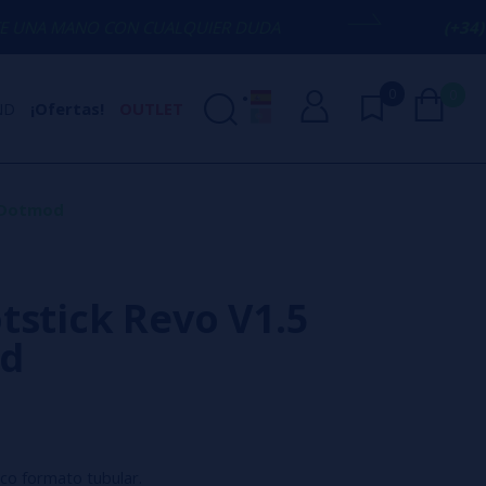
CON CUALQUIER DUDA
(+34) 674 656 090
0
0
ND
¡Ofertas!
OUTLET
 Dotmod
tstick Revo V1.5
d
nico formato tubular.