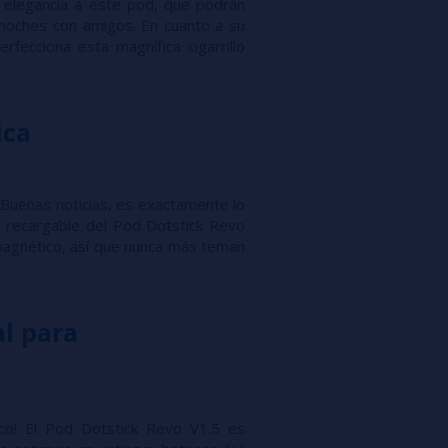
 elegancia a este pod, que podrán
 noches con amigos. En cuanto a su
fecciona esta magnífica cigarrillo
ica
 Buenas noticias, es exactamente lo
o recargable del Pod Dotstick Revo
magnético, así que nunca más teman
l para
nico! El Pod Dotstick Revo V1.5 es