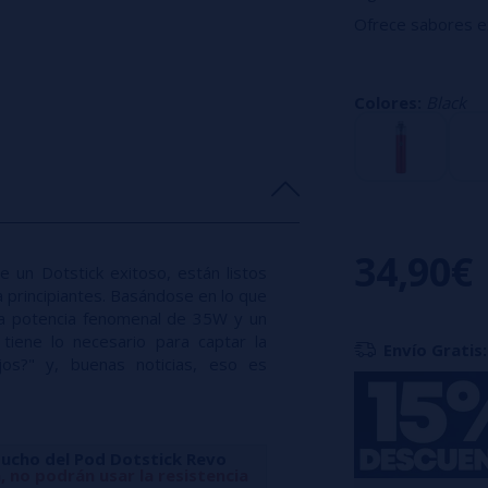
Ofrece sabores ex
¡Nuevo diseño!
Funciona con una
Colores:
Black
Nueva coil, la dot
nuevo Dotstick R
Potencia máxima
Compatible con 
Tres niveles de p
34,90€
 un Dotstick exitoso, están listos
 principiantes. Basándose en lo que
una potencia fenomenal de 35W y un
DotCoil DotAI
 tiene lo necesario para captar la
Revo acogerá 
Envío Gratis:
os?" y, buenas noticias, eso es
tucho del Pod Dotstick Revo
, no podrán usar la resistencia