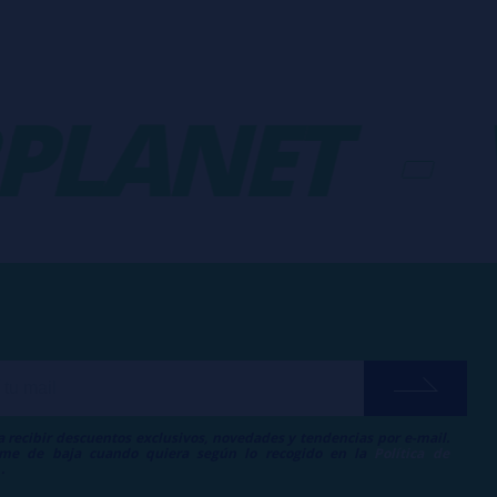
ANET
-
VA
a recibir descuentos exclusivos, novedades y tendencias por e-mail.
me de baja cuando quiera según lo recogido en la
Política de
.