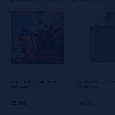
interesa!
Aegis Boost 3 3000mAh -
Aegis Hero Q 130
Geekvape
GeekVape
35,90€
34,90€