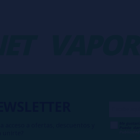
T
VAPORPL
EWSLETTER
Me gustarí
a acceso a ofertas, descuentos y
Puedo dar
 unirte?
Publicidad