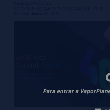
Cartucho OXVA ONEO:
0,4 Ω (28-34 W) / 0,6 Ω (20-26 W) / 0,8 Ω (14-18 W)
Efecto de iluminación RGB
Para entrar a VaporPlane