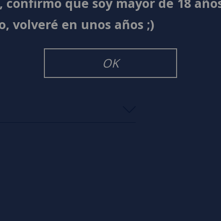
í, confirmo que soy mayor de 18 año
o, volveré en unos años ;)
OK
s
0%
s
0%
s
0%
s
0%
s
0%
s
o en dejar uno? ¡Tu opinión nos