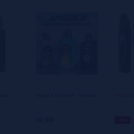
0mAh
Argus A 1100mAh - Voopoo
Argus M
32,90€
1
-48%