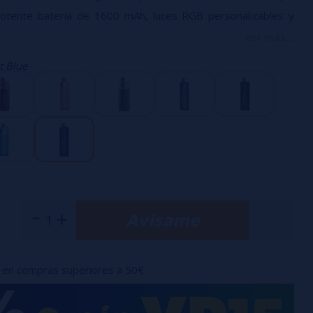
otente batería de 1600 mAh, luces RGB personalizables y
azables Unitech innovadores.
ver más...
Oxva
es una obra maestra de diseño y funcionalidad.
t Blue
tamente metálico garantiza durabilidad y confiabilidad,
istema ergonómico AFC (Control de flujo de aire) le permite
 la perfección.
 adecuado para principiantes a quienes les gusta el vapeo
Avísame
en compras superiores a 50€