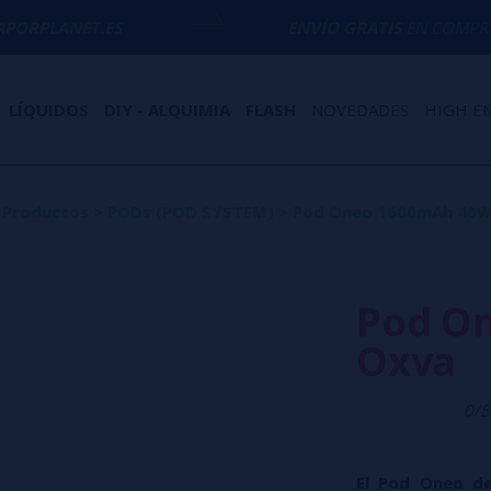
ENVÍO GRATIS
EN COMPRAS SUPERIORES 
LÍQUIDOS
DIY - ALQUIMIA
FLASH
NOVEDADES
HIGH E
Productos
>
PODs (POD SYSTEM)
>
Pod Oneo 1600mAh 40W
Pod O
Oxva
0/5
El Pod Oneo 