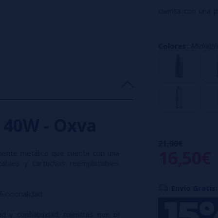
cuenta con una p
cartuchos reempl
El Pod Oneo de 
Colores:
Midnigh
El cuerpo comple
mientras que el s
ajustar su dibujo a
Es especialmente
MTL o RDTL.
40W - Oxva
21,90€
16,50€
mente metálica que cuenta con una
ables y cartuchos reemplazables
Envío Gratis:
uncionalidad.
d y confiabilidad, mientras que el