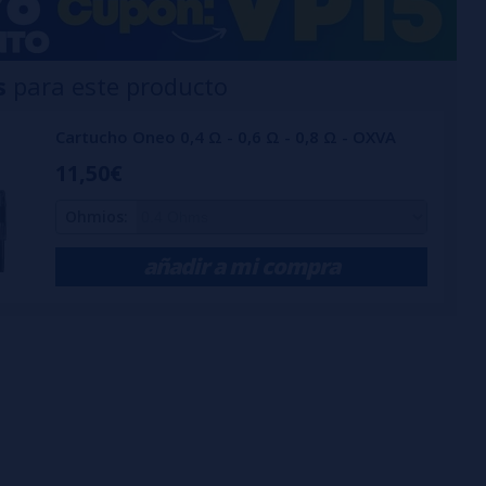
s
para este producto
Cartucho Oneo 0,4 Ω - 0,6 Ω - 0,8 Ω - OXVA
11,50€
Ohmios:
añadir a mi compra