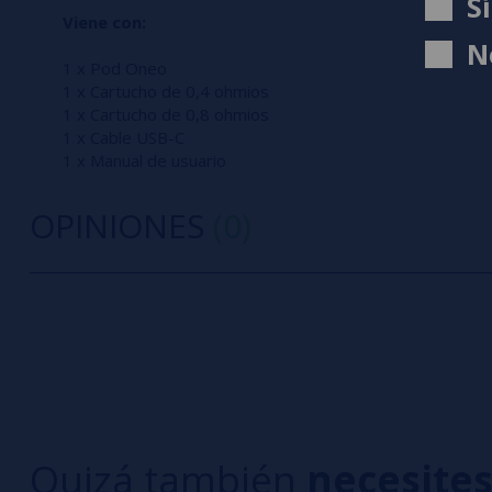
S
Viene con:
N
1 x Pod Oneo
1 x Cartucho de 0,4 ohmios
1 x Cartucho de 0,8 ohmios
1 x Cable USB-C
1 x Manual de usuario
OPINIONES
(0)
0/5
5 estrella
Sé el primero en dejar tu opinión
4 estrella
3 estrella
Escribe tu opinión sobre este producto
2 estrella
1 estrella
Quizá también
necesite
Aún no hay comentarios, ¿quieres ser el primer