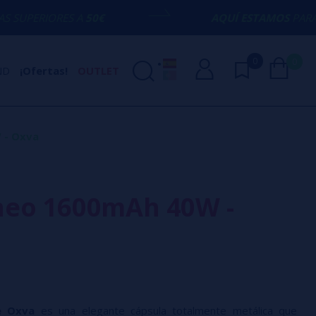
A
50€
AQUÍ ESTAMOS
PARA ECHARTE UNA 
0
0
ND
¡Ofertas!
OUTLET
 - Oxva
neo 1600mAh 40W -
de Oxva
es una elegante cápsula totalmente metálica que