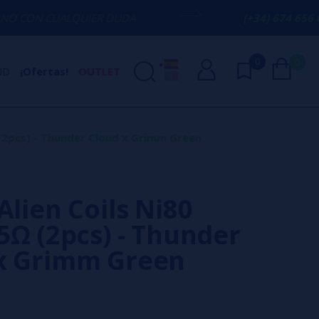
QUIER DUDA
(+34) 674 656 090 / INFO@
0
0
ND
¡Ofertas!
OUTLET
Ω (2pcs) - Thunder Cloud x Grimm Green
Alien Coils Ni80
65Ω (2pcs) - Thunder
x Grimm Green