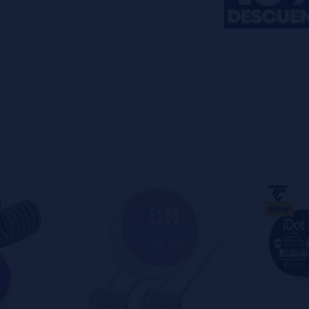
s
0%
s
0%
s
0%
s
0%
s
0%
o en dejar uno? ¡Tu opinión nos
s
NEW