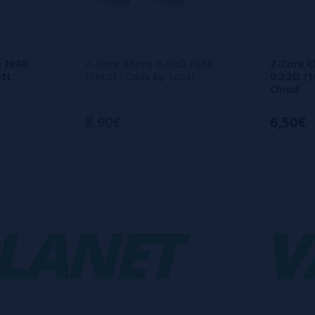
Ω Ni80
2-Core Aliens 0.30Ω Ni80
2-Core C
ott
(2pcs) - Coils by Scott
0.32Ω (1
Cloud
8,90€
6,50€
NET
-
VA