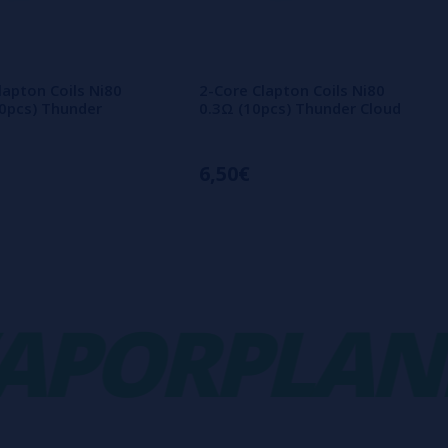
lapton Coils Ni80
2-Core Clapton Coils Ni80
0pcs) Thunder
0.3Ω (10pcs) Thunder Cloud
6,50€
PORPLANET