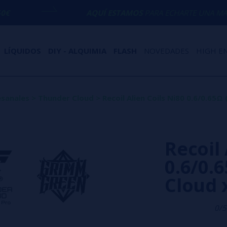
AQUÍ ESTAMOS
PARA ECHARTE UNA MANO CON CUAL
LÍQUIDOS
DIY - ALQUIMIA
FLASH
NOVEDADES
HIGH E
esanales
>
Thunder Cloud
>
Recoil Alien Coils Ni80 0.6/0.65
Recoil 
0.6/0.
Cloud 
0/5