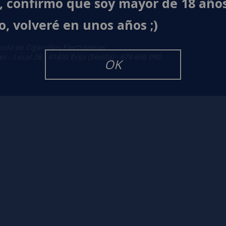
í, confirmo que soy mayor de 18 año
Contacto
Política 
o, volveré en unos años ;)
enda de Cigarrillos Electrónicos
 - Local 26 - 41400 Écija (Sevilla) - 674 656 090
OK