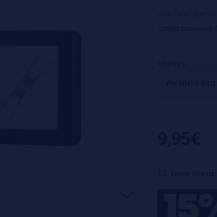
Coils Ni80 premo
Cables paralelos:
Cables opuestos: 
Se venden en paq
Ohmios:
Parallel 0.60Ω
9,95€
Envío Gratis: