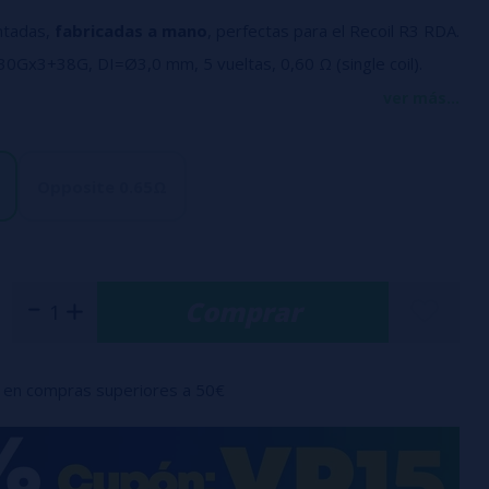
ntadas,
fabricadas a mano
, perfectas para el Recoil R3 RDA.
 30Gx3+38G, DI=Ø3,0 mm, 5 vueltas, 0,60 Ω (single coil).
30Gx3+28G, DI=Ø3,0 mm, 5,5 vueltas, 0,65 Ω (dual coil).
ver más...
uetes de 2 unidades.
Opposite 0.65Ω
Comprar
en compras superiores a 50€