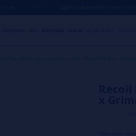
AQUÍ ESTAMOS
PARA ECHARTE UNA MANO CON CUAL
LÍQUIDOS
DIY - ALQUIMIA
FLASH
NOVEDADES
HIGH E
A / RTA / RDTA
>
Atomizadores RDA
>
Recoil R3 RDA - Thund
Recoil
x Gri
0/5
Fruto de la cola