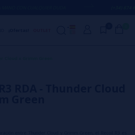
QUIER DUDA
(+34) 674 656 090 / INFO@
0
0
ND
¡Ofertas!
OUTLET
er Cloud x Grimm Green
 R3 RDA - Thunder Cloud
mm Green
boración entre Thunder Cloud y Grimm Green, el Recoil R3 es