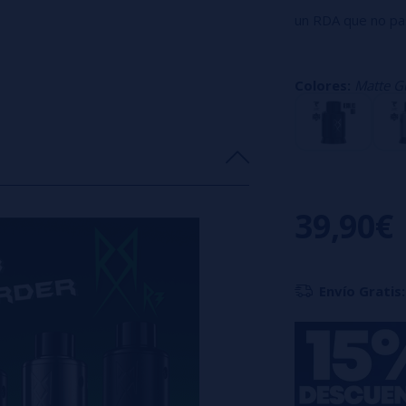
un RDA que no pa
Su plataforma ang
montaje de las re
Colores:
Matte G
Capacidad del depó
Flujo de aire aju
2,5 mm incluida), 
Incluye dos tapa
goteo 510 para u
39,90€
Compatible con ali
Compatible con m
Envío Gratis:
Incluye:
1 RDA Recoil R3
1 cámara de flujo
2 resistencias Cl