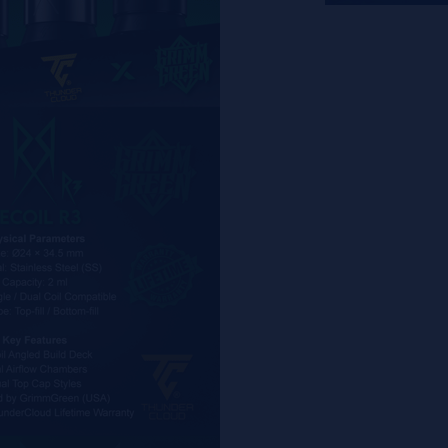
1 tapa superior p
1 adaptador para 
1 soporte para 5
1 recortador de p
1 bolsa de acceso
1 tarjeta de garan
1 manual de usuar
1 estuche metálic
Características:
Tamaño: 34,5 x 
Material: Acero in
Deck para resiste
Capacidad: 2 ml
Flujo de aire ajus