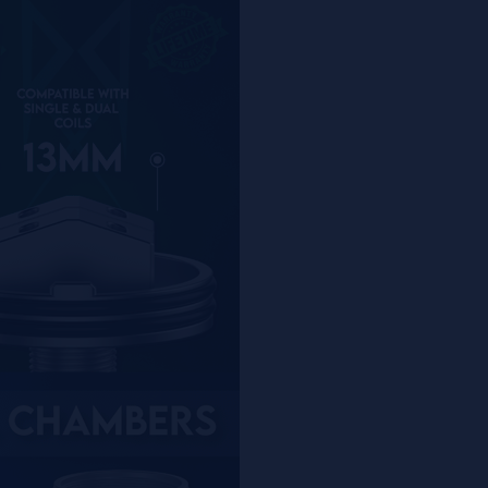
Calada: RDL a DL
Compatible con B