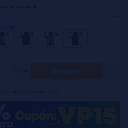
sará desapercibido.
ular de resistencias simples o dobles, sin postes, facilita el
ver más...
sistencias.
un Metal
sito de líquido: 2 ml.
stable mediante cámara intercambiable (3,0 mm preinstalada,
ideal para caladas de RDL a DL.
s superiores intercambiables y un adaptador de punta de
na máxima personalización.
Avísame
mentador inferior (pin incluido).
ods de hasta 24 mm de diámetro.
en compras superiores a 50€
 de aire de 2,5 mm
apton de 3 núcleos