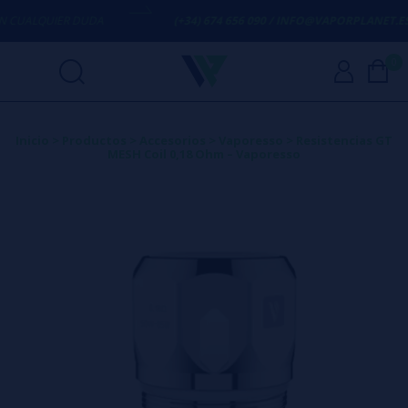
UALQUIER DUDA
(+34) 674 656 090 / INFO@VAPORPLANET.ES
0
Inicio
>
Productos
>
Accesorios
>
Vaporesso
>
Resistencias GT
MESH Coil 0,18 Ohm – Vaporesso