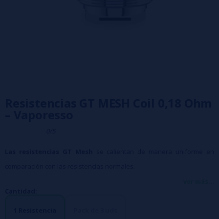
Resistencias GT MESH Coil 0,18 Ohm
– Vaporesso
0/5
Las resistencias GT Mesh
se calientan de manera uniforme en
comparación con las resistencias normales.
Con su estructura única de flujo de aire triangular, la GT Mesh puede
ver más...
Cantidad:
ampliar el área de calentamiento, y el uso de la malla ofrece un gran
sabor.
1 Resistencia
Pack de 3 uds