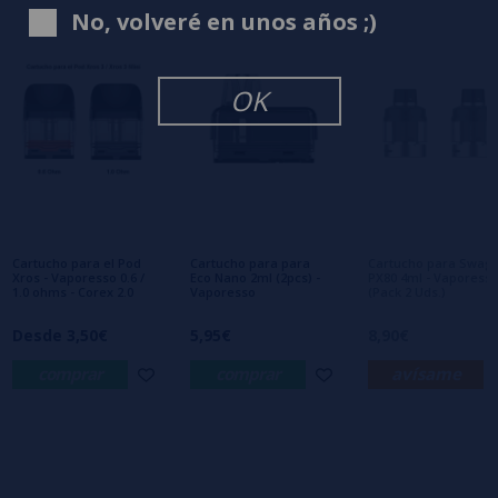
2 estrellas
0%
No, volveré en unos años ;)
1 estrellas
0%
0/5
Sé el primero en dejar tu opinión
OK
Escribe tu opinión sobre este producto
Aún no hay comentarios, ¿quieres ser el
primero en dejar uno? ¡Tu opinión nos
interesa!
Cartucho para el Pod
Cartucho para para
Cartucho para Swag
Xros - Vaporesso 0.6 /
Eco Nano 2ml (2pcs) -
PX80 4ml - Vaporesso
1.0 ohms - Corex 2.0
Vaporesso
(Pack 2 Uds.)
Desde 3,50€
5,95€
8,90€
comprar
comprar
avísame