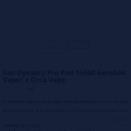
San Dynasty Pro Pod 16500 Gerobak
Vapor x Orca Vape
0/5
El
Gerobak Vapor x Orca Vape San Dynasty Pro
Pod Kit combina
diseño compacto, gran autonomía y un rendimiento equilibrado para
vapeo diario. Equipado con batería de 1650mAh, carga USB-C y
ver más...
Colores:
Rose Quartz
sistema pod recargable, ofrece una calada fluida y excelente