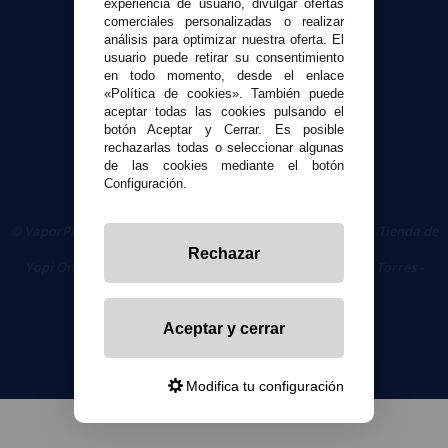
experiencia de usuario, divulgar ofertas
comerciales personalizadas o realizar
Seguridad y Privacidad
análisis para optimizar nuestra oferta. El
Términos y condiciones de uso
usuario puede retirar su consentimiento
Política de privacidad
en todo momento, desde el enlace
«Política de cookies». También puede
Política de cookies
aceptar todas las cookies pulsando el
botón Aceptar y Cerrar. Es posible
rechazarlas todas o seleccionar algunas
de las cookies mediante el botón
Configuración.
© VaporPlanet.es
|
Comprar Cigarrillos Electrónicos
|
Tienda de
Cigarrillos Electrónicos
Rechazar
Yopi Online SL CIF: B90451832
|
Centro Comercial Las Torres -
Local 26 - 41400 Écija (Sevilla) - 674 656 090
Aceptar y cerrar
Modifica tu configuración