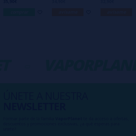
35,90€
34,90€
32,90€
comprar
avísame
avísame
T
-
VAPORPLANE
ÚNETE A NUESTRA
NEWSLETTER
Formar parte de la familia
VaporPlanet
te da acceso a ofertas,
descuentos y promociones exclusivas, ¿a qué esperas para
unirte?