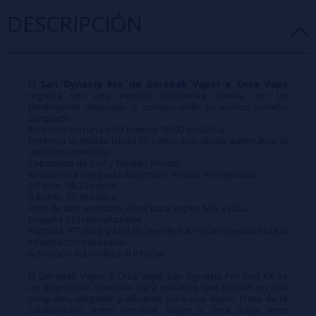
DESCRIPCIÓN
El
San Dynasty Pro de Gerobak Vapor x Orca Vape
regresa con una versión totalmente nueva, con un
rendimiento mejorado y conservando su icónico tamaño
compacto.
Funciona con una sola batería 16500 (incluida).
Potencia ajustable hasta 30 vatios, con ajuste automático al
cartucho insertado.
Capacidad de 2 ml y llenado frontal.
Resistencia integrada disponible en dos resistencias:
0.6 ohm: 18-23 vatios.
0.8 ohm: 12-16 vatios.
Flujo de aire ajustable, ideal para vapeo MTL y RDL.
Boquilla 510 reemplazable.
Pantalla TFT clara y fácil de leer de 0.42" que muestra toda la
información necesaria.
Activación automática al inhalar.
El Gerobak Vapor x Orca Vape San Dynasty Pro Pod Kit es
un dispositivo diseñado para usuarios que buscan un pod
compacto, elegante y eficiente para uso diario. Fruto de la
colaboración entre Gerobak Vapor y Orca Vape, este