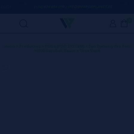
DA
(+34) 674 656 090 / INFO@VAPORPLANET.ES
ENV
0
Inicio
>
Productos
>
PODs (POD SYSTEM)
>
San Dynasty Pro Pod
16500 Gerobak Vapor x Orca Vape