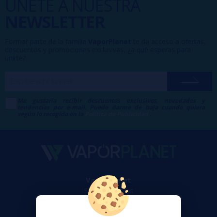
ÚNETE A NUESTRA
NEWSLETTER
Formar parte de la familia
VaporPlanet
te da acceso a ofertas,
descuentos y promociones exclusivas, ¿a qué esperas para
unirte?
Me gustaría recibir descuentos exclusivos, novedades y
tendencias por e-mail. Puedo darme de baja cuando quiera
según lo recogido en la
Política de Publicidad
.
VaporPlanet
Sobre nosotros
Calculadora DIY Alquimia
Contacto