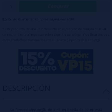
Comprar
personalizado. Ideal para quienes disfrutan de aromas frutales
cremosos con ese toque frío refrescante que redondea cada calada.
Envío Gratis:
en compras superiores a 50€
Características:
Porcentaje: 100% PG.
* Este producto incluirá un incremento en el proceso de compra de 0,54€
correspondiente al Impuesto sobre Líquidos para Cigarrillos Electrónicos y
Formato de aroma: 3 ml.
otros Productos relacionados con el Tabaco (Líquidos de 0 a 15 mg)
Capacidad del bote: 30 ml.
Maceración recomendada: 2 días.
Sin nicotina (aroma concentrado, requiere mezclar con base antes de
vapear).
DESCRIPCIÓN
Su formato MiniLongfill de 3 ml en botella de 30 ml está