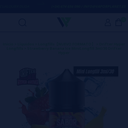
ALQUIER DUDA
(+34) 674 656 090 / INFO@VAPORPLANET.ES
0
Inicio
>
Líquidos
>
Longfills【NUEVO FORMATO】
>
Drifter Hyper
Longfills
>
Strawberry Banana Ice MiniLongfill 3ml/30 Drifter
Hyper