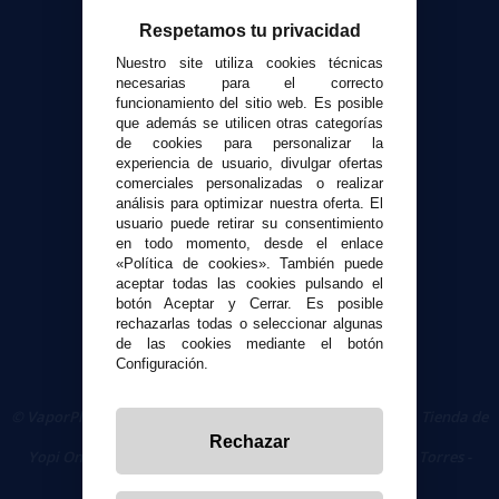
Respetamos tu privacidad
Atención al cliente
Nuestro site utiliza cookies técnicas
Envíos y devoluciones
necesarias para el correcto
funcionamiento del sitio web. Es posible
Formas de pago
que además se utilicen otras categorías
Contacto
de cookies para personalizar la
experiencia de usuario, divulgar ofertas
comerciales personalizadas o realizar
Seguridad y Privacidad
análisis para optimizar nuestra oferta. El
Términos y condiciones de uso
usuario puede retirar su consentimiento
Política de privacidad
en todo momento, desde el enlace
«Política de cookies». También puede
Política de cookies
aceptar todas las cookies pulsando el
botón Aceptar y Cerrar. Es posible
rechazarlas todas o seleccionar algunas
de las cookies mediante el botón
Configuración.
© VaporPlanet.es
|
Comprar Cigarrillos Electrónicos
|
Tienda de
Cigarrillos Electrónicos
Rechazar
Yopi Online SL CIF: B90451832
|
Centro Comercial Las Torres -
Local 26 - 41400 Écija (Sevilla) - 674 656 090