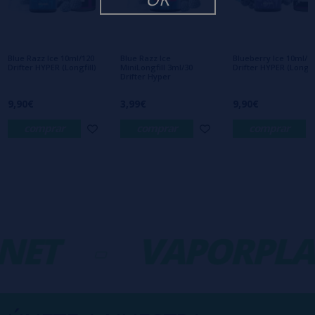
Aún no hay comentarios, ¿quieres ser el
primero en dejar uno? ¡Tu opinión nos
interesa!
Blue Razz Ice 10ml/120
Blue Razz Ice
Blueberry Ice 10ml/1
Drifter HYPER (Longfill)
MiniLongfill 3ml/30
Drifter HYPER (Longfil
Drifter Hyper
9,90€
3,99€
9,90€
comprar
comprar
comprar
NET
-
VAPORPLA