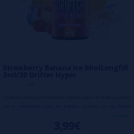
Strawberry Banana Ice MiniLongfill
3ml/30 Drifter Hyper
0/5
Strawberry Banana Ice fusiona la dulzura jugosa de la fresa madura
con la cremosidad suave del plátano, coronado con un frescor
equilibrado que aporta ligereza y vivacidad al perfil. Su formato
ver más...
3,99€
longfill facilita mezclarlo con bases o nicokits para ajustar el nivel de
nicotina según tus preferencias, ofreciendo un vapeo completamente