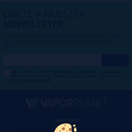
ÚNETE A NUESTRA
NEWSLETTER
Formar parte de la familia
VaporPlanet
te da acceso a ofertas,
descuentos y promociones exclusivas, ¿a qué esperas para
unirte?
Me gustaría recibir descuentos exclusivos, novedades y
tendencias por e-mail. Puedo darme de baja cuando quiera
según lo recogido en la
Política de Publicidad
.
VaporPlanet
Sobre nosotros