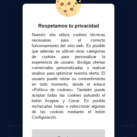
Calculadora DIY Alquimia
Contacto
Atención al cliente
Respetamos tu privacidad
Envíos y devoluciones
Nuestro site utiliza cookies técnicas
Formas de pago
necesarias para el correcto
funcionamiento del sitio web. Es posible
Contacto
que además se utilicen otras categorías
de cookies para personalizar la
experiencia de usuario, divulgar ofertas
Seguridad y Privacidad
comerciales personalizadas o realizar
Términos y condiciones de uso
análisis para optimizar nuestra oferta. El
Política de privacidad
usuario puede retirar su consentimiento
en todo momento, desde el enlace
Política de cookies
«Política de cookies». También puede
aceptar todas las cookies pulsando el
botón Aceptar y Cerrar. Es posible
rechazarlas todas o seleccionar algunas
de las cookies mediante el botón
Configuración.
© VaporPlanet.es
|
Comprar Cigarrillos Electrónicos
|
Tienda de
Cigarrillos Electrónicos
Yopi Online SL CIF: B90451832
|
Centro Comercial Las Torres -