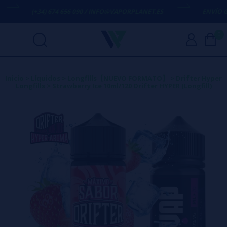
(+34) 674 656 090 / INFO@VAPORPLANET.ES
ENVÍO GRAT
0
Inicio
>
Líquidos
>
Longfills【NUEVO FORMATO】
>
Drifter Hyper
Longfills
>
Strawberry Ice 10ml/120 Drifter HYPER (Longfill)