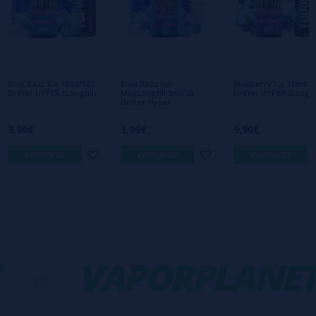
Escribe tu opinión sobre este producto
Aún no hay comentarios, ¿quieres ser el
primero en dejar uno? ¡Tu opinión nos
interesa!
Blue Razz Ice 10ml/120
Blue Razz Ice
Blueberry Ice 10ml/1
Drifter HYPER (Longfill)
MiniLongfill 3ml/30
Drifter HYPER (Longfil
Drifter Hyper
9,90€
3,99€
9,90€
comprar
comprar
comprar
-
VAPORPLANET