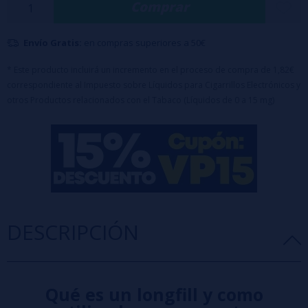
Comprar
Porcentaje: 100%PG.​
Formato: 10ml.​
Envío Gratis:
en compras superiores a 50€
Capacidad de bote: 120ml.​
Maceración: 2 días.​
* Este producto incluirá un incremento en el proceso de compra de 1,82€
correspondiente al Impuesto sobre Líquidos para Cigarrillos Electrónicos y
Sin nicotina.​
otros Productos relacionados con el Tabaco (Líquidos de 0 a 15 mg)
Diseñado para completar hasta 120ml con
base
o
nicokits
(70ml de Glicerina incluido en el precio)
DESCRIPCIÓN
Qué es un longfill y como