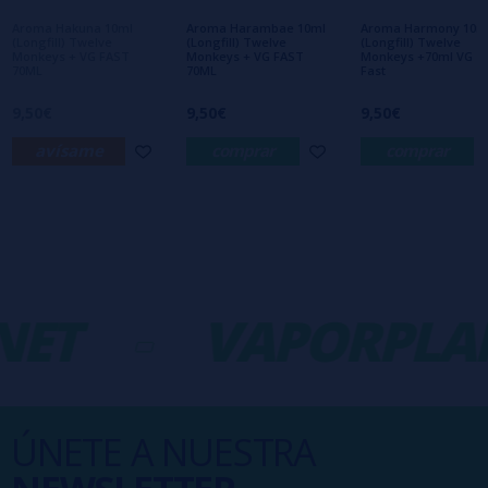
interesa!
Aroma Hakuna 10ml
Aroma Harambae 10ml
Aroma Harmony 10m
(Longfill) Twelve
(Longfill) Twelve
(Longfill) Twelve
Monkeys + VG FAST
Monkeys + VG FAST
Monkeys +70ml VG
70ML
70ML
Fast
9,50€
9,50€
9,50€
avísame
comprar
comprar
ET
-
VAPORPLAN
ÚNETE A NUESTRA