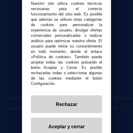
Atención al cliente
Nuestro site utiliza cookies técnicas
Envíos y devoluciones
necesarias para el correcto
funcionamiento del sitio web. Es posible
Formas de pago
que además se utilicen otras categorías
Contacto
de cookies para personalizar la
experiencia de usuario, divulgar ofertas
comerciales personalizadas o realizar
Seguridad y Privacidad
análisis para optimizar nuestra oferta. El
Términos y condiciones de uso
usuario puede retirar su consentimiento
en todo momento, desde el enlace
Política de privacidad
«Política de cookies». También puede
Política de cookies
aceptar todas las cookies pulsando el
botón Aceptar y Cerrar. Es posible
rechazarlas todas o seleccionar algunas
de las cookies mediante el botón
Configuración.
© VaporPlanet.es
|
Comprar Cigarrillos Electrónicos
|
Tienda de
Cigarrillos Electrónicos
Rechazar
Yopi Online SL CIF: B90451832
|
Centro Comercial Las Torres -
Local 26 - 41400 Écija (Sevilla) - 674 656 090
Aceptar y cerrar