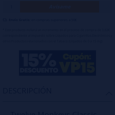
Avísame
Características principales:
Formato: 20ml Longfill en botella de 120ml.
Envío Gratis:
en compras superiores a 50€
Sabor: Fresa, Sandía, Kiwi y Hielo
Perfil aromático: afrutado y tropical.
* Este producto incluirá un incremento en el proceso de compra de 3,63€
correspondiente al Impuesto sobre Líquidos para Cigarrillos Electrónicos y
Equilibrio entre notas dulces, jugosas y refrescantes.
otros Productos relacionados con el Tabaco (Líquidos de 0 a 15 mg)
Ideal para los amantes de las mezclas frutales intensas.
Fabricado por Twelve Monkeys Vape / Tapón de seguridad
Advertencia: Este producto es un aroma concentrado, y
debe diluirse con
base
y/o
nicokits
antes de su uso.
DESCRIPCIÓN
Twelve Monkeys Classic