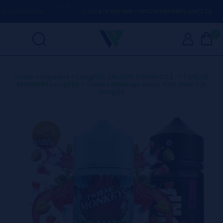
UIER DUDA
(+34) 674 656 090 / INFO@VAPORPLANET.ES
0
Inicio
>
Líquidos
>
Longfills【NUEVO FORMATO】
>
TWELVE
MONKEYS Longfills
>
Twelve Monkeys Kanzi ICED 20ml/120
Longfill