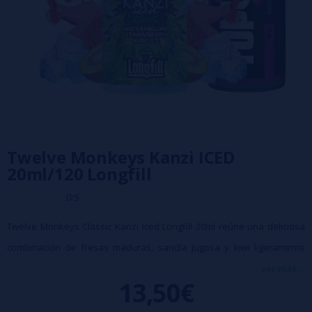
Twelve Monkeys Kanzi ICED
20ml/120 Longfill
0/5
Twelve Monkeys Classic Kanzi Iced Longfill 20ml reúne una deliciosa
combinación de fresas maduras, sandía jugosa y kiwi ligeramente
ácido, finalizando con un intenso efecto hielo que aporta un frescor
ver más...
13,50€
duradero. Una de las recetas más icónicas de Twelve Monkeys en
versión refrescante.