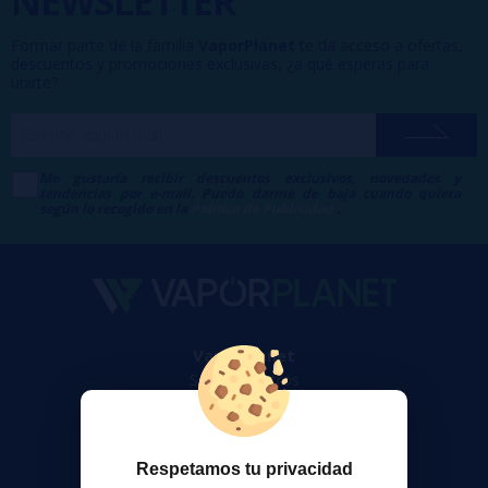
NEWSLETTER
Formar parte de la familia
VaporPlanet
te da acceso a ofertas,
descuentos y promociones exclusivas, ¿a qué esperas para
unirte?
Me gustaría recibir descuentos exclusivos, novedades y
tendencias por e-mail. Puedo darme de baja cuando quiera
según lo recogido en la
Política de Publicidad
.
VaporPlanet
Sobre nosotros
Calculadora DIY Alquimia
Contacto
Respetamos tu privacidad