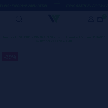
6 090 / INFO@VAPORPLANET.ES
ENVÍO GRATIS
EN COMPRAS SUPE
0
Inicio
>
HIGH END
>
XR-80 AIO Stabwood Limited Edition DNA80C
3000mAh Vaperz Cloud
-39%