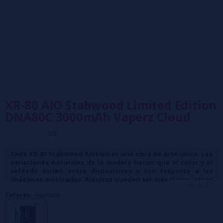
XR-80 AIO Stabwood Limited Edition
DNA80C 3000mAh Vaperz Cloud
0/5
Cada XR-80 Stabwood Edition es una obra de arte única. Las
variaciones naturales de la madera hacen que el color y el
veteado varíen entre dispositivos y con respecto a las
imágenes mostradas. Algunos pueden ser más claros, otros
ver más...
más oscuros, pero cada uno es especial.
Colores:
Neptune
XR-80 AIO Stabwood Edición Limitada de Vaperz Cloud: La excelencia
técnica se une a la artesanía refinada.