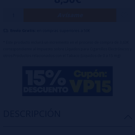
en suavidad y frescura.
Características principales:
Avísame
Botella PET de 120 ml con 20 ml de aroma.
Equipado con tapón de seguridad a prueba de niños.
100% PG
Envío Gratis:
en compras superiores a 50€
Tiempo de maceración recomendado: 2 a 5 días.
Nota importante:
Este producto es un aroma y requiere dilución
* Este producto incluirá un incremento en el proceso de compra de 3,63€
correspondiente al Impuesto sobre Líquidos para Cigarrillos Electrónicos y
antes de su uso.
otros Productos relacionados con el Tabaco (Líquidos de 0 a 15 mg)
DESCRIPCIÓN