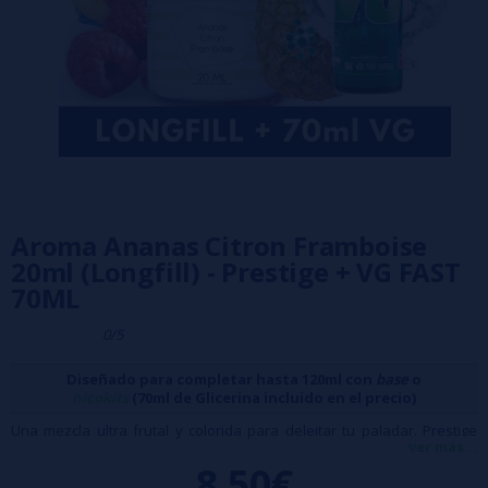
Aroma Ananas Citron Framboise
20ml (Longfill) - Prestige + VG FAST
70ML
0/5
Diseñado para completar hasta 120ml con
base
o
nicokits
(70ml de Glicerina incluido en el precio)
Una mezcla ultra frutal y colorida para deleitar tu paladar. Prestige
ver más...
Fruits te ofrece un equilibrio perfecto entre cada fruta para envolverte
8,50€