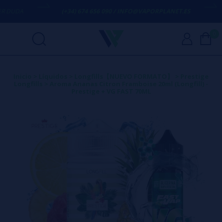
UDA
(+34) 674 656 090 / INFO@VAPORPLANET.ES
E
0
Inicio
>
Líquidos
>
Longfills【NUEVO FORMATO】
>
Prestige
Longfills
>
Aroma Ananas Citron Framboise 20ml (Longfill) -
Prestige + VG FAST 70ML