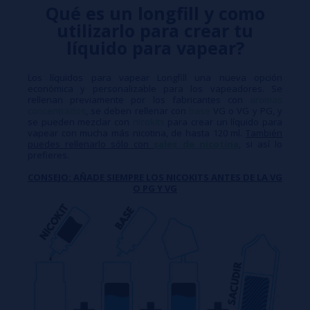
Qué es un longfill y como
utilizarlo para crear tu
líquido para vapear?
Los líquidos para vapear Longfill una nueva opción
económica y personalizable para los vapeadores. Se
rellenan previamente por los fabricantes con
aromas
concentrados
, se deben rellenar con
base
VG o VG y PG, y
se pueden mezclar con
nicokits
para crear un líquido para
vapear con mucha más nicotina, de hasta 120 ml.
También
puedes rellenarlo sólo con
sales de nicotina
, si así lo
prefieres.
CONSEJO: AÑADE SIEMPRE LOS NICOKITS ANTES DE LA VG
O PG Y VG