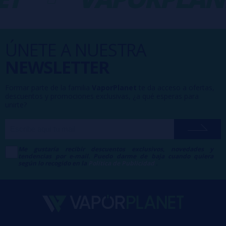
ÚNETE A NUESTRA
NEWSLETTER
Formar parte de la familia
VaporPlanet
te da acceso a ofertas,
descuentos y promociones exclusivas, ¿a qué esperas para
unirte?
Me gustaría recibir descuentos exclusivos, novedades y
tendencias por e-mail. Puedo darme de baja cuando quiera
según lo recogido en la
Política de Publicidad
.