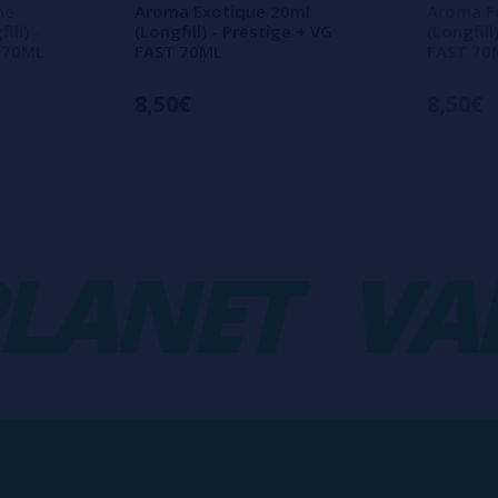
he
Aroma Exotique 20ml
Aroma Fr
ll) -
(Longfill) - Prestige + VG
(Longfill
T 70ML
FAST 70ML
FAST 70
8,50€
8,50€
ANET
VAPO