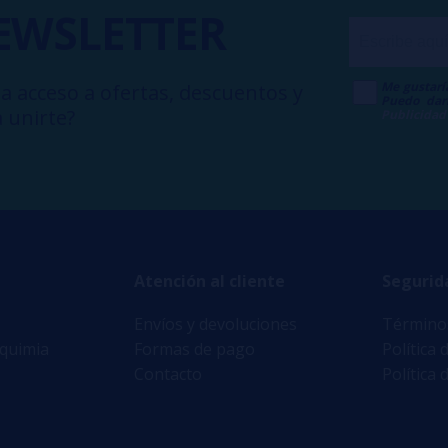
EWSLETTER
Me gustarí
a acceso a ofertas, descuentos y
Puedo dar
 unirte?
Publicidad
Atención al cliente
Segurid
Envíos y devoluciones
Términos
lquimia
Formas de pago
Política 
Contacto
Política 