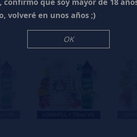
í, confirmo que soy mayor de 18 año
s
0%
o, volveré en unos años ;)
s
0%
s
0%
s
OK
o en dejar uno? ¡Tu opinión nos