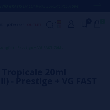
 COMPRAS SUPERIORES A
50€
AQUÍ ESTA
0
0
ND
¡Ofertas!
OUTLET
ongfill) - Prestige + VG FAST 70ML
Tropicale 20ml
ll) - Prestige + VG FAST