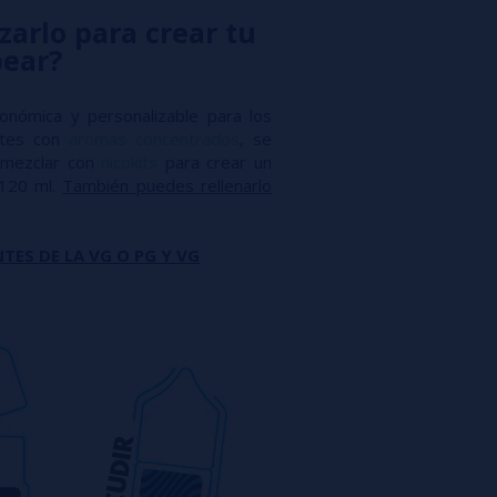
zarlo para crear tu
pear?
conómica y personalizable para los
antes con
aromas concentrados
, se
mezclar con
nicokits
para crear un
 120 ml.
También puedes rellenarlo
TES DE LA VG O PG Y VG