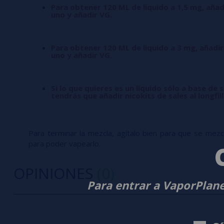
Para obtener 120 ML de liquido a 1,5 mg, añad
uno y añadir VG.
Para obtener 120 ML de liquido a 3 mg, añadir
uno y añadir VG.
Si lo que quieres es un líquido sólo a base de s
tendrás que añadir nicokits de sales al longfil
Para terminar la mezcla, agítalo bien para que se mezcle
para poder vapearlo.
OPINIONES
(0)
Para entrar a VaporPlane
0/5
5 estrella
Sé el primero en dejar tu opinión
4 estrella