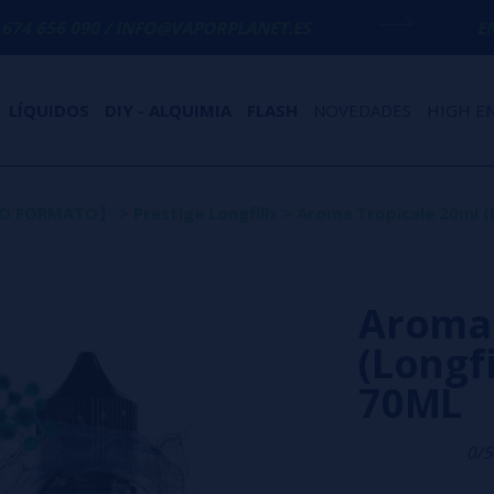
/ INFO@VAPORPLANET.ES
ENVÍO GRATIS
EN
LÍQUIDOS
DIY - ALQUIMIA
FLASH
NOVEDADES
HIGH E
EVO FORMATO】
>
Prestige Longfills
>
Aroma Tropicale 20ml (L
Aroma 
(Longfi
70ML
0/5