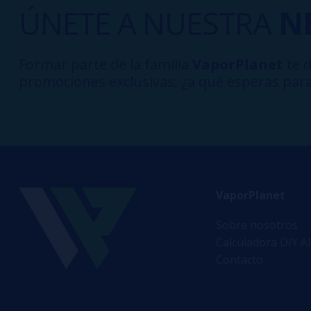
ÚNETE A NUESTRA
N
Formar parte de la familia
VaporPlanet
te d
promociones exclusivas, ¿a qué esperas para
VaporPlanet
Sobre nosotros
Calculadora DIY A
Contacto