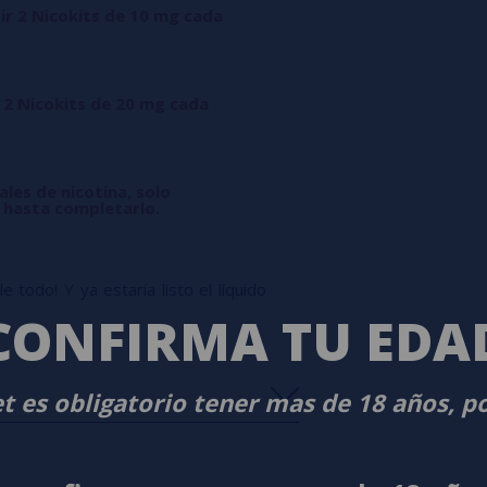
ir 2 Nicokits de 10 mg cada
 2 Nicokits de 20 mg cada
ales de nicotina, solo
l hasta completarlo.
 todo! Y ya estaría listo el líquido
CONFIRMA TU EDA
t es obligatorio tener mas de 18 años, p
s
0%
s
0%