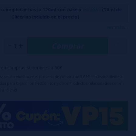
a completar hasta 120ml con
base
o
nicokits
(70ml de
Glicerina incluido en el precio)
 Prestige fruits es una mezcla de piña, mango, manzana,
ver más...
 y yaca.
Comprar
principales:
 120 ml con 20 ml de aroma.
apón de seguridad a prueba de niños.
en compras superiores a 50€
ración recomendado: 2 a 5 días.
uirá un incremento en el proceso de compra de 3,63€ correspondiente al
e:
Este producto es un aroma y requiere dilución antes de su
os para Cigarrillos Electrónicos y otros Productos relacionados con el
0 a 15 mg)