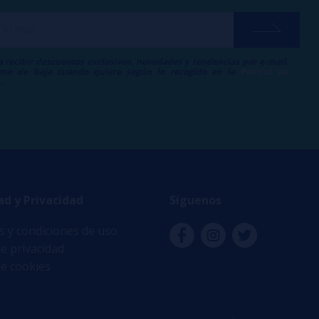
a recibir descuentos exclusivos, novedades y tendencias por e-mail.
me de baja cuando quiera según lo recogido en la
Política de
.
ad y Privacidad
Síguenos
 y condiciones de uso
de privacidad
de cookies