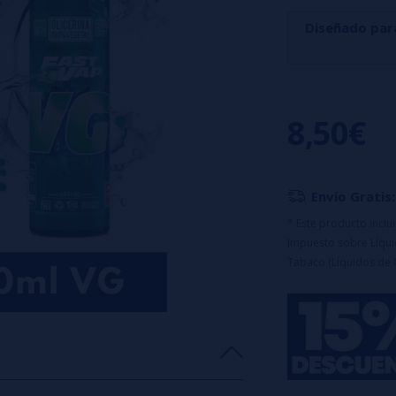
Diseñado par
El Tropicale de
plátano, maracuyá
8,50€
Características 
Botella PET de
Equipado con t
Envío Gratis:
100% PG
Tiempo de mace
* Este producto incl
Nota important
Impuesto sobre Líquid
Tabaco (Líquidos de 
uso.