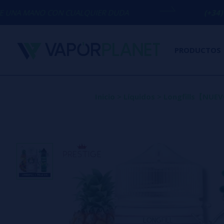
ON CUALQUIER DUDA
(+34) 674 656 090 
PRODUCTOS
Inicio
>
Líquidos
>
Longfills【NU