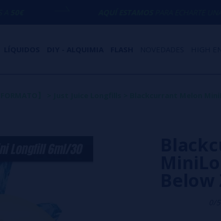
AQUÍ ESTAMOS
PARA ECHARTE UNA MANO CON C
LÍQUIDOS
DIY - ALQUIMIA
FLASH
NOVEDADES
HIGH E
O FORMATO】
>
Just Juice Longfills
>
Blackcurrant Melon MiniL
Blackc
MiniLon
Below 
0/5