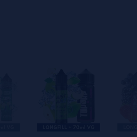
s
0%
s
0%
s
0%
s
0%
s
0%
s
o en dejar uno? ¡Tu opinión nos