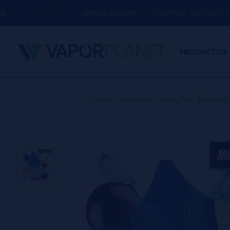
ENVÍO GRATIS
EN COMPRAS SUPERIORES A
50€
PRODUCTOS
Inicio
>
Líquidos
>
Longfills【NUEV