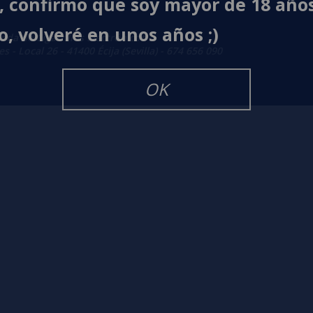
í, confirmo que soy mayor de 18 año
o, volveré en unos años ;)
enda de Cigarrillos Electrónicos
 - Local 26 - 41400 Écija (Sevilla) - 674 656 090
OK