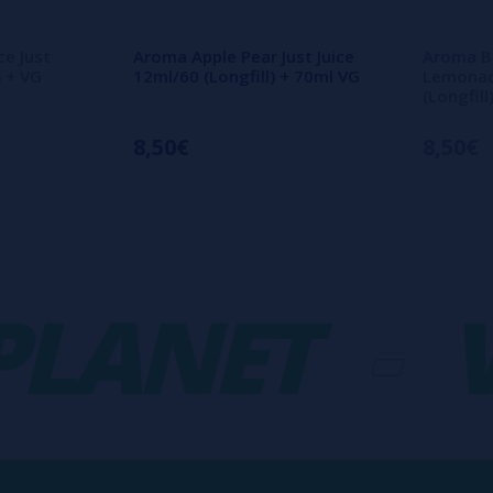
ce Just
Aroma Apple Pear Just Juice
Aroma Be
) + VG
12ml/60 (Longfill) + 70ml VG
Lemonade
(Longfil
8,50€
8,50€
ANET
-
VA