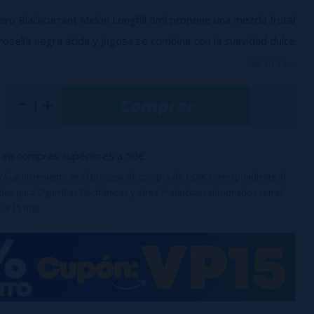
Zero Blackcurrant Melon Longfill 6ml propone una mezcla frutal
rosella negra ácida y jugosa se combina con la suavidad dulce
ew, todo envuelto en un efecto ice muy marcado que alarga
ver más...
a calada tras calada. Es un aroma pensado para quienes
Comprar
res afrutados complejos con final gélido, ideal para preparar
y potentes dentro de la gama Below Zero de Just Juice.
en compras superiores a 50€
 PG.
uirá un incremento en el proceso de compra de 1,09€ correspondiente al
: 6 ml.
os para Cigarrillos Electrónicos y otros Productos relacionados con el
e: 30 ml.
0 a 15 mg)
endada: de 3 a 5 días.
roma concentrado, requiere dilución con base antes de