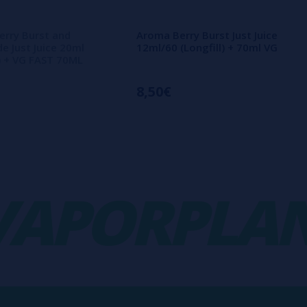
rry Burst and
Aroma Berry Burst Just Juice
 Just Juice 20ml
12ml/60 (Longfill) + 70ml VG
l) + VG FAST 70ML
8,50€
PORPLANE