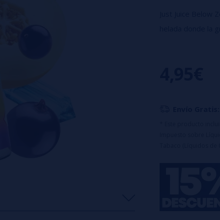
Just Juice Below 
helada donde la g
del melón honeyd
el sabor en boc
4,95€
disfrutan de sabo
líquidos frescos 
Características:
Envío Gratis:
Porcentaje: 100%
* Este producto incl
Formato de aroma
Impuesto sobre Líquid
Capacidad del bot
Tabaco (Líquidos de 
Maceración recom
Sin nicotina (a
usar).