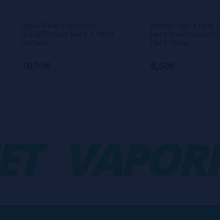
Apple Pear 24ml/120
Aroma Apple Pear I
(Longfill) Just Juice + 70ml
Juice 20ml (Longfill
VG Fast
FAST 70ML
10,50€
8,50€
VAPORPL