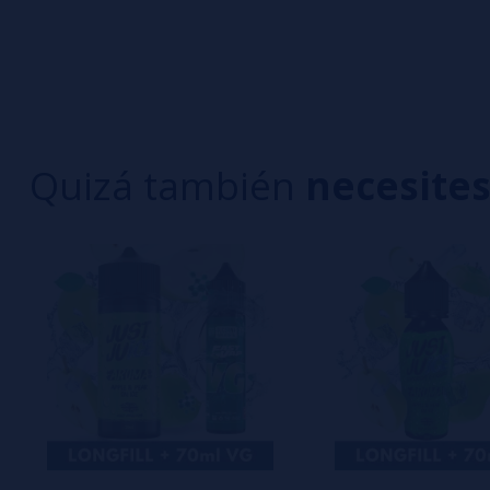
0/5
5 estrella
Sé el primero en dejar tu opinión
4 estrella
3 estrella
Escribe tu opinión sobre este producto
2 estrella
1 estrella
Quizá también
necesite
Aún no hay comentarios, ¿quieres ser el primer
interesa!