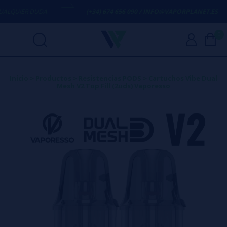
LQUIER DUDA
(+34) 674 656 090 / INFO@VAPORPLANET.ES
0
Inicio
>
Productos
>
Resistencias PODS
>
Cartuchos Vibe Dual
Mesh V2 Top Fill (2uds) Vaporesso