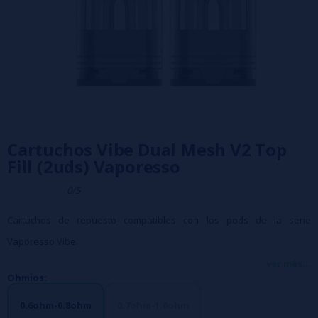
Cartuchos Vibe Dual Mesh V2 Top
Fill (2uds) Vaporesso
0/5
Cartuchos de repuesto compatibles con los pods de la serie
Vaporesso Vibe.
Capacidad de 2ml y llenado lateral.
ver más...
Ohmios:
Resistencia de malla integrada disponible en dos modelos:
0,8-0,6 ohmios: ECO (14 W - 0,8 ohmios) / PWR (24 W - 0,6 ohmios).
0.6ohm-0.8ohm
0.7ohm-1.0ohm