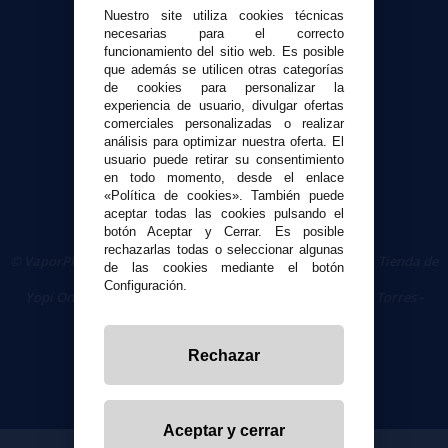
Contacto
Nuestro site utiliza cookies técnicas
necesarias para el correcto
funcionamiento del sitio web. Es posible
Seguridad y Privacidad
que además se utilicen otras categorías
Términos y condiciones de uso
de cookies para personalizar la
Política de privacidad
experiencia de usuario, divulgar ofertas
comerciales personalizadas o realizar
Política de cookies
análisis para optimizar nuestra oferta. El
usuario puede retirar su consentimiento
en todo momento, desde el enlace
«Política de cookies». También puede
aceptar todas las cookies pulsando el
botón Aceptar y Cerrar. Es posible
rechazarlas todas o seleccionar algunas
© VaporPlanet.es
|
Comprar Cigarrillos Electrónicos
|
Tienda de
de las cookies mediante el botón
Cigarrillos Electrónicos
Configuración.
Yopi Online SL CIF: B90451832
|
Centro Comercial Las Torres -
Local 26 - 41400 Écija (Sevilla) - 674 656 090
Rechazar
Aceptar y cerrar