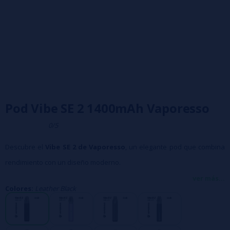
Pod Vibe SE 2 1400mAh Vaporesso
0/5
Descubre el
Vibe SE 2 de Vaporesso
, un elegante pod que combina
rendimiento con un diseño moderno.
Batería integrada de 1400 mAh que se recarga mediante USB-C (cable
ver más...
Colores:
Leather Black
no incluido).
Potencia ajustable con dos modos: ECO (0,8 ohmios, 15 W) y PWR (0,6
ohmios, 28 W).