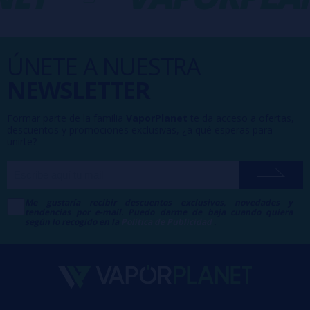
ÚNETE A NUESTRA
NEWSLETTER
Formar parte de la familia
VaporPlanet
te da acceso a ofertas,
descuentos y promociones exclusivas, ¿a qué esperas para
unirte?
Me gustaría recibir descuentos exclusivos, novedades y
tendencias por e-mail. Puedo darme de baja cuando quiera
según lo recogido en la
Política de Publicidad
.