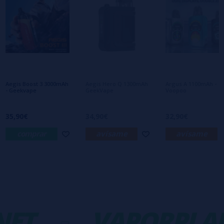
Escribe tu opinión sobre este producto
Aún no hay comentarios, ¿quieres ser el
primero en dejar uno? ¡Tu opinión nos
interesa!
Aegis Boost 3 3000mAh
Aegis Hero Q 1300mAh
Argus A 1100mAh -
- Geekvape
GeekVape
Voopoo
35,90€
34,90€
32,90€
comprar
avísame
avísame
ET
-
VAPORPLAN