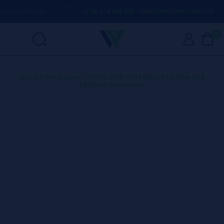
UIER DUDA
(+34) 674 656 090 / INFO@VAPORPLANET.ES
0
Inicio
>
Productos
>
PODs (POD SYSTEM)
>
Pod Vibe SE 2
1400mAh Vaporesso