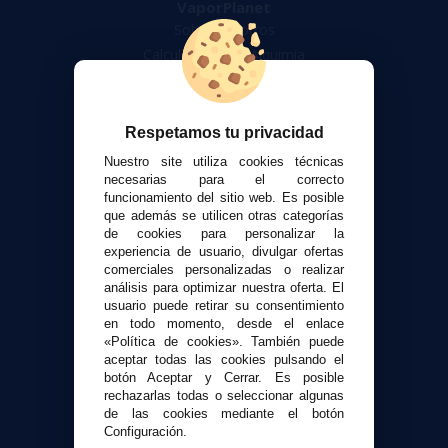
VaporPlanet
Sobre nosotros
Calculadora DIY Alquimia
Contacto
Atención al cliente
Respetamos tu privacidad
Envíos y devoluciones
Nuestro site utiliza cookies técnicas
Formas de pago
necesarias para el correcto
funcionamiento del sitio web. Es posible
Contacto
que además se utilicen otras categorías
de cookies para personalizar la
experiencia de usuario, divulgar ofertas
Seguridad y Privacidad
comerciales personalizadas o realizar
Términos y condiciones de uso
análisis para optimizar nuestra oferta. El
Política de privacidad
usuario puede retirar su consentimiento
en todo momento, desde el enlace
Política de cookies
«Política de cookies». También puede
aceptar todas las cookies pulsando el
botón Aceptar y Cerrar. Es posible
rechazarlas todas o seleccionar algunas
de las cookies mediante el botón
Configuración.