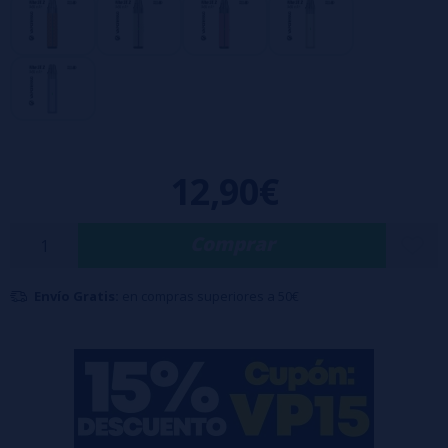
Con llenado lateral.
Resistencia Dual Mesh integrada con un valor de 0,6-0,8 ohmios.
Compatible con los
cartuchos de la serie Vibe Dual Mesh
.
Flujo de aire ajustable, perfecto para caladas de media a alta.
LED RGB que indica la batería restante.
Activación por inhalación.
12,90€
Contenido de la caja:
1x Vaporesso Vibe SE 2
Comprar
1x cartucho VIBE
1x Resistencia 0.6ohm-0.8ohm Dual Mesh
1x Manual de Usuario
Envío Gratis:
en compras superiores a 50€