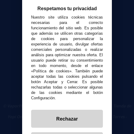
Atención al cliente
Respetamos tu privacidad
Envíos y devoluciones
Nuestro site utiliza cookies técnicas
Formas de pago
necesarias para el correcto
funcionamiento del sitio web. Es posible
Contacto
que además se utilicen otras categorías
de cookies para personalizar la
experiencia de usuario, divulgar ofertas
Seguridad y Privacidad
comerciales personalizadas o realizar
Términos y condiciones de uso
análisis para optimizar nuestra oferta. El
Política de privacidad
usuario puede retirar su consentimiento
en todo momento, desde el enlace
Política de cookies
«Política de cookies». También puede
aceptar todas las cookies pulsando el
botón Aceptar y Cerrar. Es posible
rechazarlas todas o seleccionar algunas
de las cookies mediante el botón
Configuración.
© VaporPlanet.es
|
Comprar Cigarrillos Electrónicos
|
Tienda de
Cigarrillos Electrónicos
Yopi Online SL CIF: B90451832
|
Centro Comercial Las Torres -
Rechazar
Local 26 - 41400 Écija (Sevilla) - 674 656 090