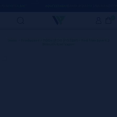
RIORES A
50€
AQUÍ ESTAMOS
PARA ECHARTE UNA MANO CON C
0
Inicio
>
Productos
>
PODs (POD SYSTEM)
>
Pod Kiwi Spark 2
800mAh Kiwi Vapor