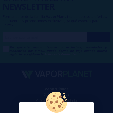
NEWSLETTER
Formar parte de la familia
VaporPlanet
te da acceso a ofertas,
descuentos y promociones exclusivas, ¿a qué esperas para
unirte?
Me gustaría recibir descuentos exclusivos, novedades y
tendencias por e-mail. Puedo darme de baja cuando quiera
según lo recogido en la
Política de Publicidad
.
VaporPlanet
Sobre nosotros
Calculadora DIY Alquimia
Contacto