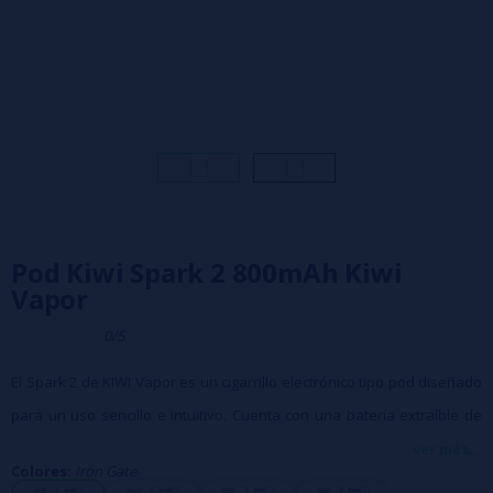
Pod Kiwi Spark 2 800mAh Kiwi
Vapor
0/5
El Spark 2 de KIWI Vapor es un cigarrillo electrónico tipo pod diseñado
para un uso sencillo e intuitivo. Cuenta con una batería extraíble de
800 mAh que ofrece hasta 24 horas de autonomía, flujo de aire
ver más...
Colores:
Iron Gate
ajustable AirSync™ y una resistencia de malla de doble capa para un