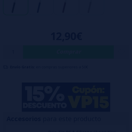
sabor más consistente. Sin botones, se activa automáticamente al
inhalar y ofrece boquillas con punta de algodón o de goteo, según tus
preferencias. Compatible con los pods KIWI Spark anteriores,
12,90€
presenta un diseño compacto, un indicador LED inteligente y una
experiencia similar a la de un cigarrillo tradicional.
Contenido del kit:
Comprar
1 Batería Kiwi Spark 2 - 800 mAh
Envío Gratis:
en compras superiores a 50€
1 Cartucho Kiwi Spark V2 - 0.8 ohm
1 Boquilla clásica
1 Boquilla con filtro de algodón
1 Manual de usuario
Accesorios
para este producto