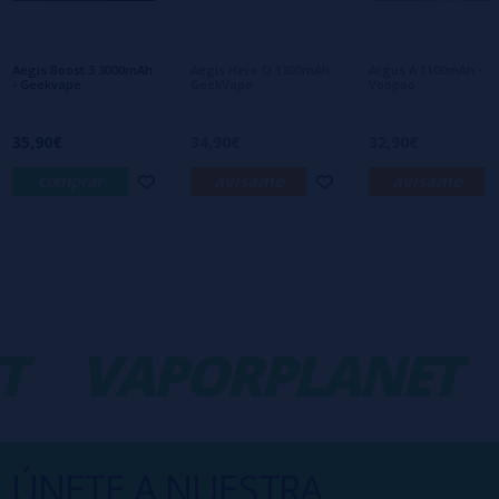
Aún no hay comentarios, ¿quieres ser el
primero en dejar uno? ¡Tu opinión nos
interesa!
Aegis Boost 3 3000mAh
Aegis Hero Q 1300mAh
Argus A 1100mAh -
- Geekvape
GeekVape
Voopoo
35,90€
34,90€
32,90€
comprar
avísame
avísame
T
VAPORPLANET
ÚNETE A NUESTRA