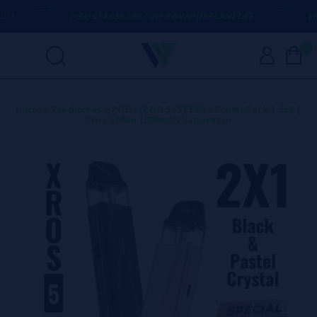
A
(+34) 674 656 090 / INFO@VAPORPLANET.ES
ENVÍ
0
Inicio
>
Productos
>
PODs (POD SYSTEM)
>
PromoPack | 2x1 |
Xros 5 Mini 1500mAh Vaporesso