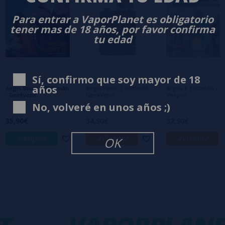
0/5
Sé el primero en dejar tu opinión
Para entrar a VaporPlanet es obligatorio
tener mas de 18 años, por favor confirma
Escribe tu opinión sobre este producto
tu edad
Aún no hay comentarios, ¿quieres ser el
primero en dejar uno? ¡Tu opinión nos
Sí, confirmo que soy mayor de 18
interesa!
años
Aegis Boost 3 3000mAh
Aegis Hero Q 1300mAh
Argus A 1100mAh -
- Geekvape
GeekVape
Voopoo
No, volveré en unos años ;)
35,90€
34,90€
32,90€
comprar
avísame
avísame
OK