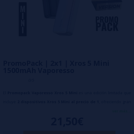
PromoPack | 2x1 | Xros 5 Mini
1500mAh Vaporesso
0/5
El
Promopack Vaporesso Xros 5 Mini
es una edición limitada que
incluye
2 dispositivos Xros 5 Mini al precio de 1
, ofreciendo gran
autonomía, diseño compacto y compatibilidad total con la gama de
ver más...
21,50€
pods Xros. Equipado con tecnología
Corex 3.0
, proporciona un sabor
más intenso y mayor durabilidad de las resistencias.