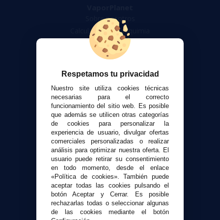
VaporPlanet
Sobre nosotros
Calculadora DIY Alquimia
Contacto
Atención al cliente
Respetamos tu privacidad
Envíos y devoluciones
Nuestro site utiliza cookies técnicas
Formas de pago
necesarias para el correcto
Contacto
funcionamiento del sitio web. Es posible
que además se utilicen otras categorías
de cookies para personalizar la
Seguridad y Privacidad
experiencia de usuario, divulgar ofertas
Términos y condiciones de uso
comerciales personalizadas o realizar
análisis para optimizar nuestra oferta. El
Política de privacidad
usuario puede retirar su consentimiento
Política de cookies
en todo momento, desde el enlace
«Política de cookies». También puede
aceptar todas las cookies pulsando el
botón Aceptar y Cerrar. Es posible
rechazarlas todas o seleccionar algunas
de las cookies mediante el botón