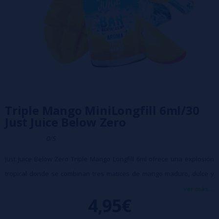
Triple Mango MiniLongfill 6ml/30
Just Juice Below Zero
0/5
Just Juice Below Zero Triple Mango Longfill 6ml ofrece una explosión
tropical donde se combinan tres matices de mango maduro, dulce y
jugoso, realzados por un potente frescor helado que intensifica su
ver más...
4,95€
carácter exótico en cada calada. El resultado es un perfil de sabor
muy jugoso, vibrante y a la vez equilibrado, pensado para quienes