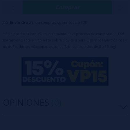
Comprar
disfrutan de
sabores
tropicales helados con un final suave,
refrescante y perfecto para el vapeo diario.
Envío Gratis:
en compras superiores a 50€
Características:
Porcentaje: 100% PG.
* Este producto incluirá un incremento en el proceso de compra de 1,09€
correspondiente al Impuesto sobre Líquidos para Cigarrillos Electrónicos y
Formato de aroma: 6 ml.
otros Productos relacionados con el Tabaco (Líquidos de 0 a 15 mg)
Capacidad del bote: 30 ml.
Maceración recomendada: de 3 a 5 días.
Sin nicotina (aroma concentrado, requiere dilución con base
antes de usar).
OPINIONES
(0)
5 estrellas
0%
4 estrellas
0%