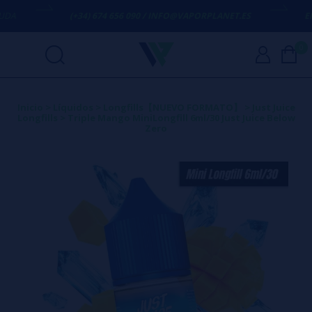
A
(+34) 674 656 090 / INFO@VAPORPLANET.ES
ENVÍ
0
Inicio
>
Líquidos
>
Longfills【NUEVO FORMATO】
>
Just Juice
Longfills
>
Triple Mango MiniLongfill 6ml/30 Just Juice Below
Zero