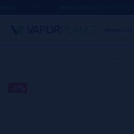
ENVÍO GRATIS
EN COMPRAS SUPERIORES A
50€
PRODUCTOS
Inicio
>
Pr
-27%