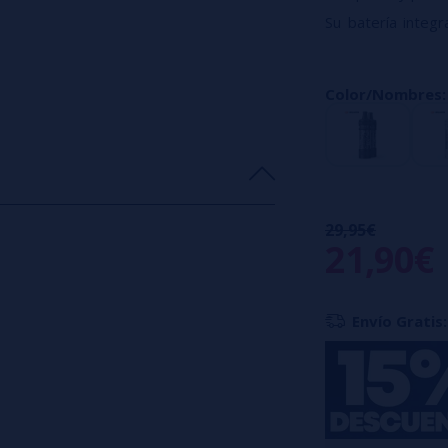
Su batería inte
USB-C.
Su potencia se aj
Color/Nombres
Compatible con lo
Flujo de aire ajus
Los LED indican la
Activación automát
29,95€
21,90€
Envío Gratis: