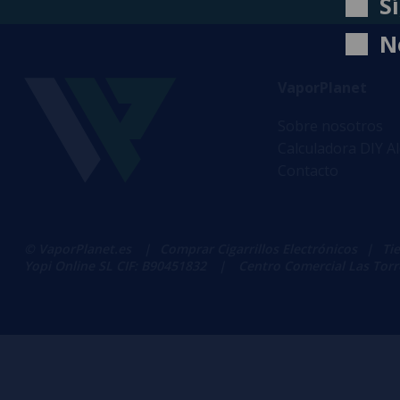
S
N
VaporPlanet
Sobre nosotros
Calculadora DIY A
Contacto
© VaporPlanet.es
|
Comprar Cigarrillos Electrónicos
|
Ti
Yopi Online SL CIF: B90451832
|
Centro Comercial Las Torres