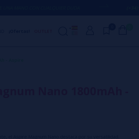
CON CUALQUIER DUDA
(+34) 674 656 090
0
0
ND
¡Ofertas!
OUTLET
 - Aspire
agnum Nano 1800mAh -
te, el Aspire Magnum Nano destaca por su versatilidad.