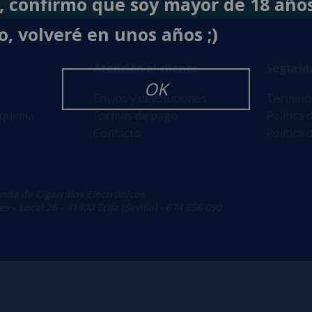
í, confirmo que soy mayor de 18 año
o, volveré en unos años ;)
Atención al cliente
Segurid
OK
Envíos y devoluciones
Términos
lquimia
Formas de pago
Política 
Contacto
Política 
enda de Cigarrillos Electrónicos
 - Local 26 - 41400 Écija (Sevilla) - 674 656 090