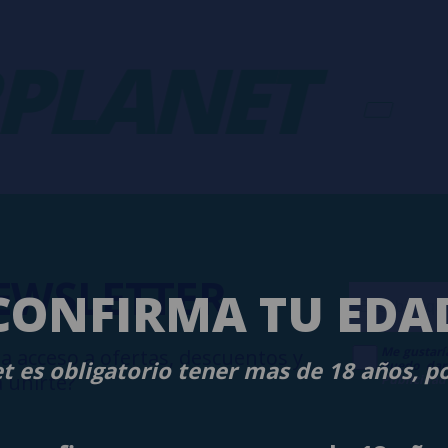
LANET
-
V
EWSLETTER
CONFIRMA TU EDA
Me gustarí
a acceso a ofertas, descuentos y
t es obligatorio tener mas de 18 años, p
Puedo dar
 unirte?
Publicidad