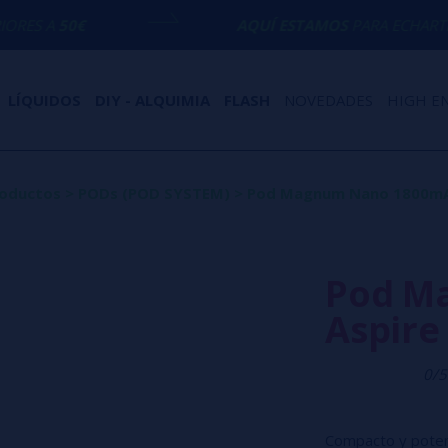
AQUÍ ESTAMOS
PARA ECHARTE UNA MANO 
LÍQUIDOS
DIY - ALQUIMIA
FLASH
NOVEDADES
HIGH E
oductos
>
PODs (POD SYSTEM)
>
Pod Magnum Nano 1800mAh
Pod M
Aspire
0/5
Compacto y poten