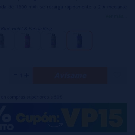
grada de 1800 mAh se recarga rápidamente a 2 A mediante
ver más...
usta automáticamente mediante el cartucho incorporado.
:
Blue-violet & Panda King
s cartuchos de la
serie Magnum
.
table ideal para un vapeo completo.
 autonomía restante de la batería.
ica para inhalación.
Avísame
en compras superiores a 50€