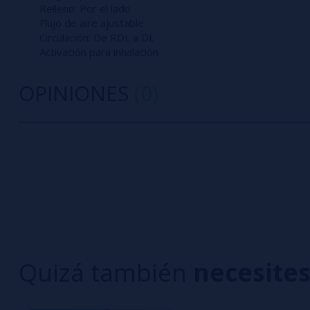
Relleno: Por el lado
Flujo de aire ajustable
Circulación: De RDL a DL
Activación para inhalación
OPINIONES
(0)
0/5
5 estrella
Sé el primero en dejar tu opinión
4 estrella
3 estrella
Escribe tu opinión sobre este producto
2 estrella
1 estrella
Aún no hay comentarios, ¿quieres ser el primer
Quizá también
necesite
interesa!