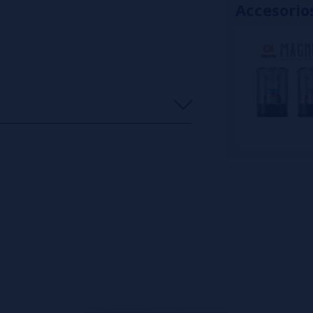
Accesorio
s
0%
s
0%
s
0%
s
0%
s
0%
o en dejar uno? ¡Tu opinión nos
s