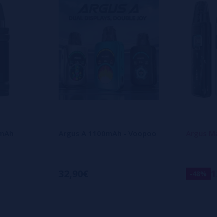
0mAh
Argus A 1100mAh - Voopoo
Argus M
32,90€
1
-48%